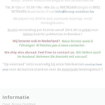
Bcosy - B-9950 Waarschoot België BTWnr BE0889388248
Tel. 8-12u
en
13.30-19u - Ma-Za
op
093782430
(België)
of
0032
93782430
(Buitenland) of mail
info@bcosy-outdoor.be
Alle prijzen incl. BTW en excl. eventuele leverings- en/of
montagekosten
.
Gratis
verzending per koerier vanaf 250 € dit is
enkel
voor
kleine
koerier-pakketten in Benelux !
W
ij leveren ook in Nederland !
Nous livrons aussi à
l'
étranger
. N'hésitez pas à nous contacter.
We ship also abroad. Feel free to contact us.
Wir liefern auch
im Ausland. Nehmen Sie Kontakt mit uns auf.
"Op voorraad" mits voorradig bij onze fabrikanten
contacteer
!
ons
voor de laatste stand en voor de
eventuele
leveringskost
Informatie
Over Bcosy Outdoor