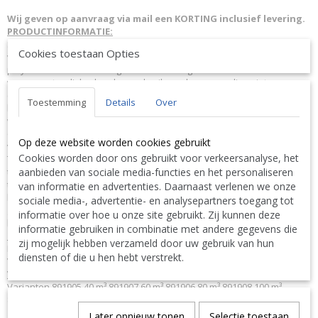
Wij geven op aanvraag via mail een KORTING inclusief levering.
PRODUCTINFORMATIE:
Sidemount zandfilter met 6-weg klep. S-serie side mount zandfilters
Cookies toestaan Opties
voor particuliere zwembaden met PE beklede glasvezelversterkte
polyester filtertank. Zeer goed bestand tegen alle
weersomstandigheden door gebruik van hoogwaardige niet
corroderende materialen. Gemaakt van fiberglas en polyester met PE
Toestemming
Details
Over
binnenbekleding Top diffuser zorgt voor gelijkmatige verdeling van
water bovenop het filterzand Grote zand / water drain voor snel
onderhoud en wintervoorbereiding Voorzien van aftapplug Voorzien
Op deze website worden cookies gebruikt
van 6-weg kraan, met eenvoudig en licht te bedienen selectiehendel
Cookies worden door ons gebruikt voor verkeersanalyse, het
Transparant deksel biedt goed zicht op filtermedia S450 voorzien van
aanbieden van sociale media-functies en het personaliseren
transparant deksel met klem bevestiging Overige series voorzien van
transparant deksel met wartel bevestiging voorzien van montage
van informatie en advertenties. Daarnaast verlenen we onze
hendels UV bestendig oppervlak waardoor het filter geschikt is voor
sociale media-, advertentie- en analysepartners toegang tot
gebruik in direct zonlicht Inclusief RVS manometer Inclusief ABS intern
informatie over hoe u onze site gebruikt. Zij kunnen deze
leiding werk
informatie gebruiken in combinatie met andere gegevens die
PRODUCTSPECIFICATIES:
zij mogelijk hebben verzameld door uw gebruik van hun
Materiaal PE/glasvezel versterkt polyester Max. temp. 43 °C
diensten of die u hen hebt verstrekt.
Verbinding metrisch/imperial lijmmof Werkdruk 2,5 bar
VARIANTEN:
Varianten 891905 40 m³ 891907 60 m³ 891906 80 m³ 891908 100 m³
891903 125 m³
Later opnieuw tonen
Selectie toestaan