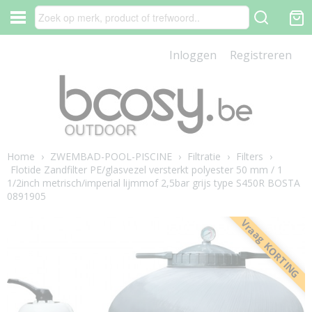
Inloggen
Registreren
Home
›
ZWEMBAD-POOL-PISCINE
›
Filtratie
›
Filters
›
Flotide Zandfilter PE/glasvezel versterkt polyester 50 mm / 1
1/2inch metrisch/imperial lijmmof 2,5bar grijs type S450R BOSTA
0891905
Vraag KORTING