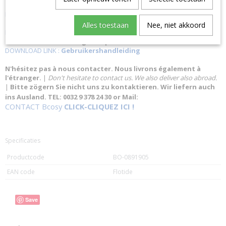
Extra informatie in volgende pdf :
DOWNLOAD LINK :
Explosietekening
Extra informatie in volgende pdf :
Alles toestaan
Nee, niet akkoord
DOWNLOAD LINK :
Technische tekening
Extra informatie in volgende pdf :
DOWNLOAD LINK :
Gebruikershandleiding
N'hésitez pas à nous contacter. Nous livrons également à
l'étranger.
|
Don't hesitate to contact us. We also deliver also abroad.
|
Bitte zögern Sie nicht uns zu kontaktieren. Wir liefern auch
ins Ausland. TEL: 0032 9 378 24 30 or Mail:
CONTACT Bcosy
CLICK-CLIQUEZ ICI !
Specificaties
Productcode
BO-0891905
EAN code
Flotide
Save