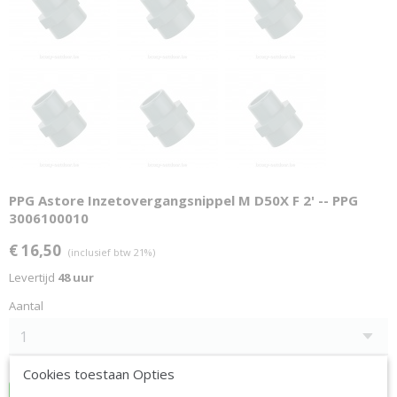
PPG Astore Inzetovergangsnippel M D50X F 2' -- PPG
3006100010
€ 16,50
(inclusief btw 21%)
Levertijd
48 uur
Aantal
Cookies toestaan Opties