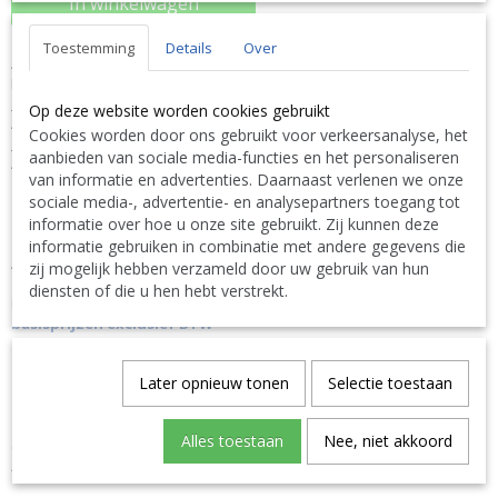
In winkelwagen
Toestemming
Details
Over
Astore Inzetovergangsnippel M D50X F 2'
PPG 3006100010
OMSCHRIJVING
Op deze website worden cookies gebruikt
ASTORE PVC ADAPTOR NIPPLE F
Cookies worden door ons gebruikt voor verkeersanalyse, het
SPECIFICATIES
aanbieden van sociale media-functies en het personaliseren
Aansluitingen: In: 2' F : 63 mm M
van informatie en advertenties. Daarnaast verlenen we onze
sociale media-, advertentie- en analysepartners toegang tot
informatie over hoe u onze site gebruikt. Zij kunnen deze
Link naar de website van de fabrikant:
https://www.astore.co.uk/
informatie gebruiken in combinatie met andere gegevens die
Alle informatie vindt u in de complete PPG Pollet Pool Group
zij mogelijk hebben verzameld door uw gebruik van hun
Catalogus met basisprijzen exclusief BTW via volgende link
diensten of die u hen hebt verstrekt.
DOWNLOAD LINK :
PPG Pollet Pool Group Catalogus met
basisprijzen exclusief BTW
N'hésitez pas à nous contacter. Nous livrons également à
Later opnieuw tonen
Selectie toestaan
l'étranger.
|
Don't hesitate to contact us. We also deliver also abroad.
|
Bitte zögern Sie nicht uns zu kontaktieren. Wir liefern auch
ins Ausland. TEL: 0032 9 378 24 30 or Mail:
Alles toestaan
Nee, niet akkoord
CONTACT Bcosy
CLICK-CLIQUEZ ICI !
4/3/40