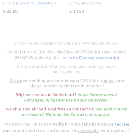
F 1/2' x D63 -- PPG 3006060001
-- PPG 3006101405
€ 33,90
€ 14,90
Bcosy - B-9950 Waarschoot België BTWnr BE0889388248
Tel. 8-12u
en
13.30-19u - Ma-Za
op
093782430
(België)
of
0032
93782430
(Buitenland) of mail
info@bcosy-outdoor.be
Alle prijzen incl. BTW en excl. eventuele leverings- en/of
montagekosten
.
Gratis
verzending per koerier vanaf 250 € dit is
enkel
voor
kleine
koerier-pakketten in Benelux !
W
ij leveren ook in Nederland !
Nous livrons aussi à
l'
étranger
. N'hésitez pas à nous contacter.
We ship also abroad. Feel free to contact us.
Wir liefern auch
im Ausland. Nehmen Sie Kontakt mit uns auf.
"Op voorraad" mits voorradig bij onze fabrikanten
contacteer
!
ons
voor de laatste stand en voor de
eventuele
leveringskost