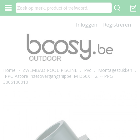
Inloggen
Registreren
Home
›
ZWEMBAD-POOL-PISCINE
›
Pvc
›
Montagestukken
›
PPG Astore Inzetovergangsnippel M D50X F 2' -- PPG
3006100010