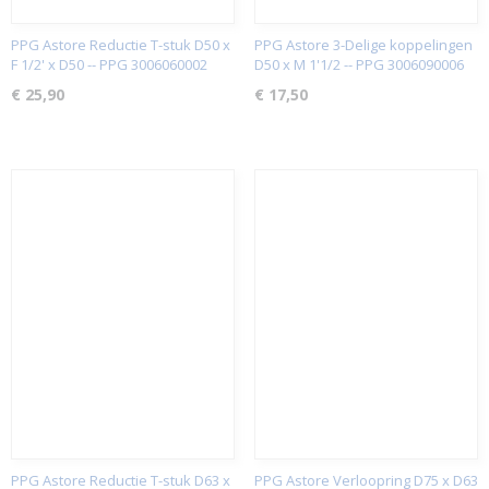
PPG Astore Reductie T-stuk D50 x
PPG Astore 3-Delige koppelingen
F 1/2' x D50 -- PPG 3006060002
D50 x M 1'1/2 -- PPG 3006090006
€ 25,90
€ 17,50
PPG Astore Reductie T-stuk D63 x
PPG Astore Verloopring D75 x D63