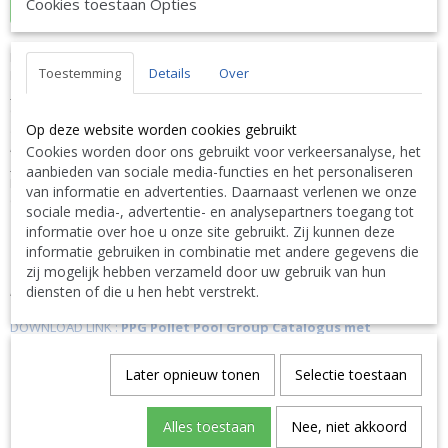
In winkelwagen
Cookies toestaan Opties
Duratech Duravision Ultra fijne ring PZA 100mm
Toestemming
Details
Over
PPG 3094030060
OMSCHRIJVING
Om uw zwembad een persoonlijke toets te geven, is een ruime keuze
Op deze website worden cookies gebruikt
aan VISION afdekplaatjes beschikbaar voor VISION Spectra, VISION
Adagio Pro en VISION Pro.
Cookies worden door ons gebruikt voor verkeersanalyse, het
SPECIFICATIES
aanbieden van sociale media-functies en het personaliseren
Merk: Adagio Diameter: 100 mm Materiaal: PVC Zwembadtype:
van informatie en advertenties. Daarnaast verlenen we onze
Ondergronds : Bovengronds
sociale media-, advertentie- en analysepartners toegang tot
informatie over hoe u onze site gebruikt. Zij kunnen deze
informatie gebruiken in combinatie met andere gegevens die
Link naar de website van de fabrikant:
zij mogelijk hebben verzameld door uw gebruik van hun
https://www.duratech.be/en
diensten of die u hen hebt verstrekt.
Alle informatie vindt u in de complete PPG Pollet Pool Group
Catalogus met basisprijzen exclusief BTW via volgende link
DOWNLOAD LINK :
PPG Pollet Pool Group Catalogus met
basisprijzen exclusief BTW
Later opnieuw tonen
Selectie toestaan
N'hésitez pas à nous contacter. Nous livrons également à
l'étranger.
|
Don't hesitate to contact us. We also deliver also abroad.
|
Bitte zögern Sie nicht uns zu kontaktieren. Wir liefern auch
Alles toestaan
Nee, niet akkoord
ins Ausland. TEL: 0032 9 378 24 30 or Mail: