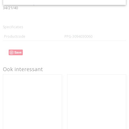
CONTACT Bcosy
CLICK-CLIQUEZ ICI !
34/21/40
Specificaties
Productcode
PPG-3094030060
Save
Ook interessant