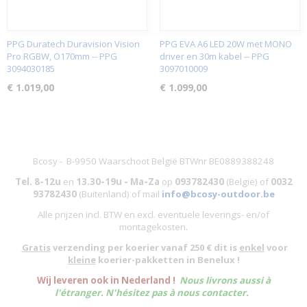
PPG Duratech Duravision Vision
PPG EVA A6 LED 20W met MONO
Pro RGBW, O170mm -- PPG
driver en 30m kabel -- PPG
3094030185
3097010009
€ 1.019,00
€ 1.099,00
Bcosy - B-9950 Waarschoot België BTWnr BE0889388248
Tel. 8-12u
en
13.30-19u - Ma-Za
op
093782430
(België)
of
0032
93782430
(Buitenland) of mail
info@bcosy-outdoor.be
Alle prijzen incl. BTW en excl. eventuele leverings- en/of
montagekosten
.
Gratis
verzending per koerier vanaf 250 € dit is
enkel
voor
kleine
koerier-pakketten in Benelux !
W
ij leveren ook in Nederland !
Nous livrons aussi à
l'
étranger
. N'hésitez pas à nous contacter.