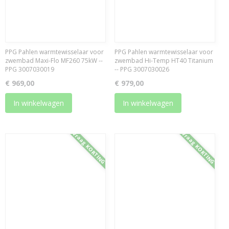
PPG Pahlen warmtewisselaar voor
PPG Pahlen warmtewisselaar voor
zwembad Maxi-Flo MF260 75kW --
zwembad Hi-Temp HT40 Titanium
PPG 3007030019
-- PPG 3007030026
€ 969,00
€ 979,00
In winkelwagen
In winkelwagen
Vraag KORTING
Vraag KORTING