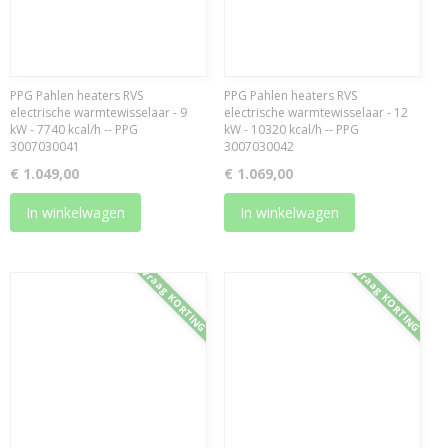
PPG Pahlen heaters RVS
PPG Pahlen heaters RVS
electrische warmtewisselaar - 9
electrische warmtewisselaar - 12
kW - 7740 kcal/h -- PPG
kW - 10320 kcal/h -- PPG
3007030041
3007030042
€ 1.049,00
€ 1.069,00
In winkelwagen
In winkelwagen
Vraag KORTING
Vraag KORTING