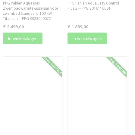
PPG Pahlen Aqua Mex
PPG Pahlen Aqua Easy Control
Zwembadwarmtewisselaar voor
Plus 2 -- PPG 3016110001
zwembad Standaard 100 kW
Titanium -- PPG 3023040072
€ 2.499,00
€ 1.889,00
In winkelwagen
In winkelwagen
Vraag KORTING
Vraag KORTING