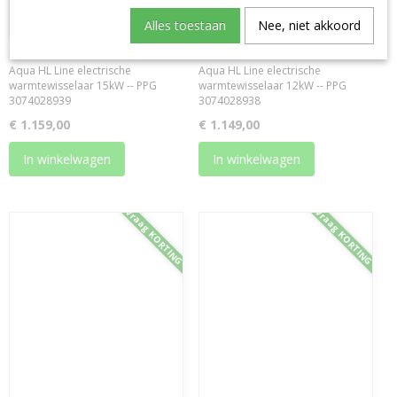
Alles toestaan
Nee, niet akkoord
PPG Pahlen Elektrische verwarmer
PPG Pahlen Elektrische verwarmer
Aqua HL Line electrische
Aqua HL Line electrische
warmtewisselaar 15kW -- PPG
warmtewisselaar 12kW -- PPG
3074028939
3074028938
€ 1.159,00
€ 1.149,00
In winkelwagen
In winkelwagen
Vraag KORTING
Vraag KORTING