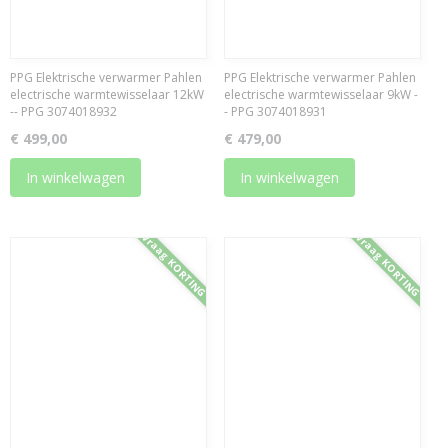
PPG Elektrische verwarmer Pahlen
PPG Elektrische verwarmer Pahlen
electrische warmtewisselaar 12kW
electrische warmtewisselaar 9kW -
-- PPG 3074018932
- PPG 3074018931
€ 499,00
€ 479,00
In winkelwagen
In winkelwagen
Vraag KORTING
Vraag KORTING