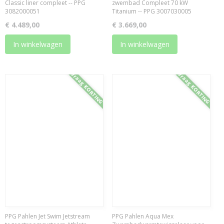
Classic liner compleet -- PPG
zwembad Compleet 70 kW
3082000051
Titanium -- PPG 3007030005
€ 4.489,00
€ 3.669,00
In winkelwagen
In winkelwagen
Vraag KORTING
Vraag KORTING
PPG Pahlen Jet Swim Jetstream
PPG Pahlen Aqua Mex