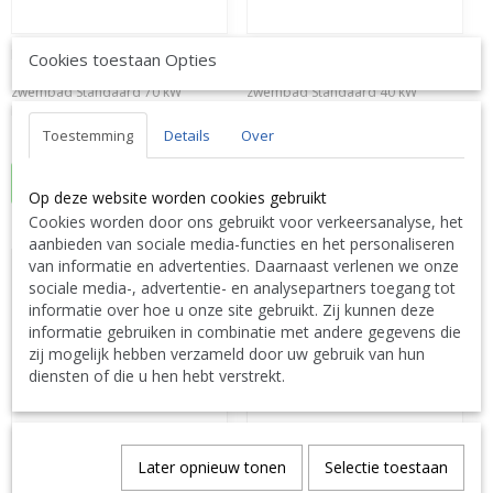
PPG Pahlen Aqua Mex
PPG Pahlen Aqua Mex
Cookies toestaan Opties
Zwembadwarmtewisselaar voor
Zwembadwarmtewisselaar voor
zwembad Standaard 70 kW
zwembad Standaard 40 kW
Nikkellegering -- PPG 3023040068
Nikkellegering -- PPG 3023040067
Toestemming
Details
Over
€ 1.379,00
€ 1.189,00
In winkelwagen
In winkelwagen
Op deze website worden cookies gebruikt
Cookies worden door ons gebruikt voor verkeersanalyse, het
aanbieden van sociale media-functies en het personaliseren
Vraag KORTING
Vraag KORTING
van informatie en advertenties. Daarnaast verlenen we onze
sociale media-, advertentie- en analysepartners toegang tot
informatie over hoe u onze site gebruikt. Zij kunnen deze
informatie gebruiken in combinatie met andere gegevens die
zij mogelijk hebben verzameld door uw gebruik van hun
diensten of die u hen hebt verstrekt.
Later opnieuw tonen
Selectie toestaan