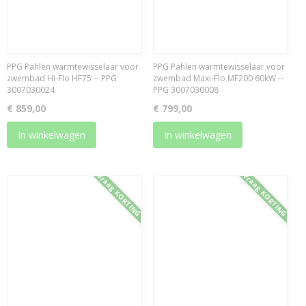
PPG Pahlen warmtewisselaar voor
PPG Pahlen warmtewisselaar voor
zwembad Hi-Flo HF75 -- PPG
zwembad Maxi-Flo MF200 60kW --
3007030024
PPG 3007030008
€ 859,00
€ 799,00
In winkelwagen
In winkelwagen
Vraag KORTING
Vraag KORTING