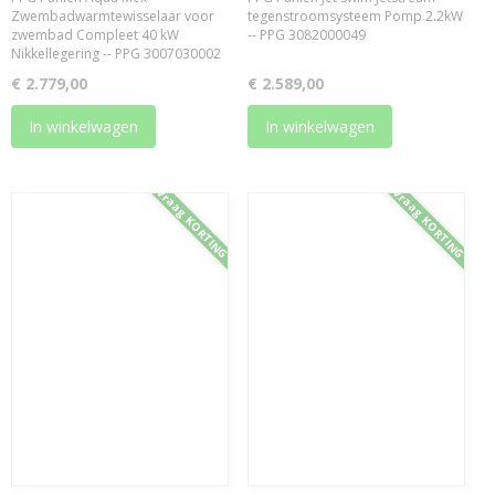
Zwembadwarmtewisselaar voor
tegenstroomsysteem Pomp 2.2kW
zwembad Compleet 40 kW
-- PPG 3082000049
Nikkellegering -- PPG 3007030002
€ 2.779,00
€ 2.589,00
In winkelwagen
In winkelwagen
Vraag KORTING
Vraag KORTING