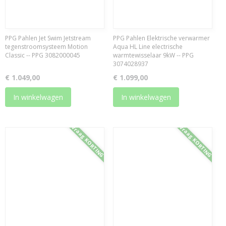
PPG Pahlen Jet Swim Jetstream
PPG Pahlen Elektrische verwarmer
tegenstroomsysteem Motion
Aqua HL Line electrische
Classic -- PPG 3082000045
warmtewisselaar 9kW -- PPG
3074028937
€ 1.049,00
€ 1.099,00
In winkelwagen
In winkelwagen
Vraag KORTING
Vraag KORTING