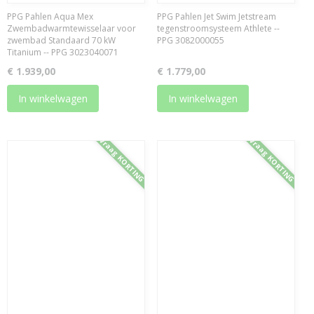
PPG Pahlen Aqua Mex
PPG Pahlen Jet Swim Jetstream
Zwembadwarmtewisselaar voor
tegenstroomsysteem Athlete --
zwembad Standaard 70 kW
PPG 3082000055
Titanium -- PPG 3023040071
€ 1.939,00
€ 1.779,00
In winkelwagen
In winkelwagen
Vraag KORTING
Vraag KORTING