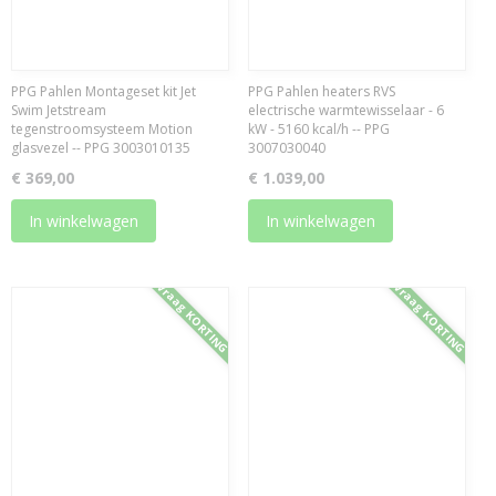
PPG Pahlen Montageset kit Jet
PPG Pahlen heaters RVS
Swim Jetstream
electrische warmtewisselaar - 6
tegenstroomsysteem Motion
kW - 5160 kcal/h -- PPG
glasvezel -- PPG 3003010135
3007030040
€ 369,00
€ 1.039,00
In winkelwagen
In winkelwagen
Vraag KORTING
Vraag KORTING