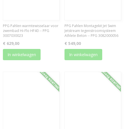
PPG Pahlen warmtewisselaar voor
PPG Pahlen Montagekit Jet Swim
zwembad Hi-Flo HF40 -- PPG
Jetstream tegenstroomsysteem
3007030023
Athlete Beton -- PPG 3082000056
€ 629,00
€ 549,00
In winkelwagen
In winkelwagen
Vraag KORTING
Vraag KORTING