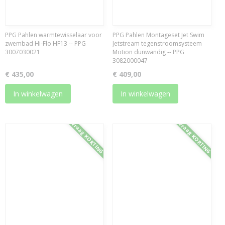
PPG Pahlen warmtewisselaar voor
PPG Pahlen Montageset Jet Swim
zwembad Hi-Flo HF13 -- PPG
Jetstream tegenstroomsysteem
3007030021
Motion dunwandig -- PPG
3082000047
€ 435,00
€ 409,00
In winkelwagen
In winkelwagen
Vraag KORTING
Vraag KORTING