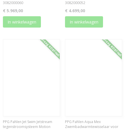
3082000060
3082000052
€ 5.969,00
€ 4.699,00
In winkelwagen
In winkelwagen
Vraag KORTING
Vraag KORTING
PPG Pahlen Jet Swim Jetstream
PPG Pahlen Aqua Mex
tegenstroomsysteem Motion
Zwembadwarmtewisselaar voor