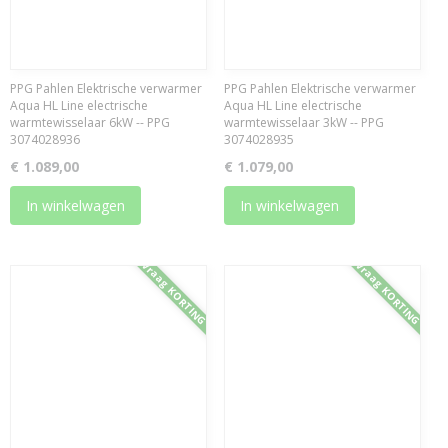
PPG Pahlen Elektrische verwarmer
PPG Pahlen Elektrische verwarmer
Aqua HL Line electrische
Aqua HL Line electrische
warmtewisselaar 6kW -- PPG
warmtewisselaar 3kW -- PPG
3074028936
3074028935
€ 1.089,00
€ 1.079,00
In winkelwagen
In winkelwagen
Vraag KORTING
Vraag KORTING