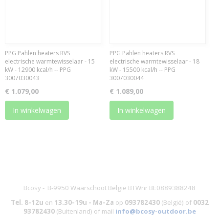
PPG Pahlen heaters RVS
PPG Pahlen heaters RVS
electrische warmtewisselaar - 15
electrische warmtewisselaar - 18
kW - 12900 kcal/h -- PPG
kW - 15500 kcal/h -- PPG
3007030043
3007030044
€ 1.079,00
€ 1.089,00
In winkelwagen
In winkelwagen
Bcosy - B-9950 Waarschoot België BTWnr BE0889388248
Tel. 8-12u
en
13.30-19u - Ma-Za
op
093782430
(België)
of
0032
93782430
(Buitenland) of mail
info@bcosy-outdoor.be