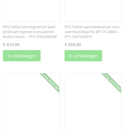
PPG Pahlen Montageset Jet Swim
PPG Pahlen warmtewisselaar voor
Jetstream tegenstroomsysteem
zwembad Maxi-Flo MF135 40kW --
Motion beton -- PPG 3082000048
PPG 3007030018
€ 619,00
€ 639,00
In winkelwagen
In winkelwagen
Vraag KORTING
Vraag KORTING