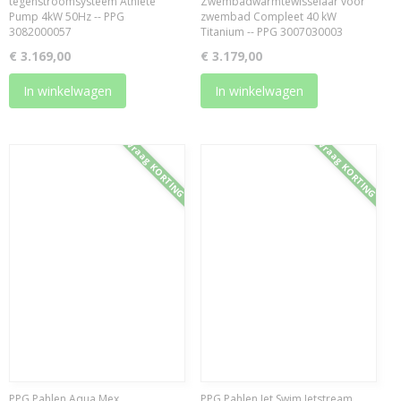
tegenstroomsysteem Athlete
Zwembadwarmtewisselaar voor
Pump 4kW 50Hz -- PPG
zwembad Compleet 40 kW
3082000057
Titanium -- PPG 3007030003
€ 3.169,00
€ 3.179,00
In winkelwagen
In winkelwagen
Vraag KORTING
Vraag KORTING
PPG Pahlen Aqua Mex
PPG Pahlen Jet Swim Jetstream