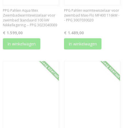
PPG Pahlen Aqua Mex
PPG Pahlen warmtewisselaar voor
Zwembadwarmtewisselaar voor
zwembad Maxi-Flo MF400 116kW -
zwembad Standaard 100 kW
- PPG 3007030020
Nikkellegering -- PPG 3023040069
€ 1.599,00
€ 1.489,00
In winkelwagen
In winkelwagen
Vraag KORTING
Vraag KORTING