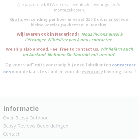
Alle prijzen incl. BTW en excl. eventuele leverings- en/of
montagekosten
.
Gratis
verzending per koerier vanaf 250 € dit is
enkel
voor
kleine
koerier-pakketten in Benelux !
W
ij leveren ook in Nederland !
Nous livrons aussi à
l'
étranger
. N'hésitez pas à nous contacter.
We ship also abroad. Feel free to contact us.
Wir liefern auch
im Ausland. Nehmen Sie Kontakt mit uns auf.
"Op voorraad" mits voorradig bij onze fabrikanten
contacteer
!
ons
voor de laatste stand en voor de
eventuele
leveringskost
Informatie
Over Bcosy Outdoor
Bcosy Reviews Beoordelingen
Contact