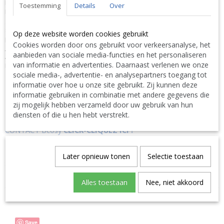
Het rechthoekige Ocean onderwaterlicht is een hoge kwaliteit LED
Toestemming
Details
Over
RGBW zwembadlicht met een nieuw modern design. Het wordt
geïnstalleerd met behulp van bevestigingsbouten. Type 316 roestvrij
staal materiaal, met een mat gepolijste afwerking of een witte
Op deze website worden cookies gebruikt
poedercoating.
Cookies worden door ons gebruikt voor verkeersanalyse, het
PRODUCTSPECIFICATIES:
aanbieden van sociale media-functies en het personaliseren
Aantal LED 20 Geschikt voor linerbaden Kleur LEDs wit Type
van informatie en advertenties. Daarnaast verlenen we onze
Rectangular Spanning 12VDC Kleur wit
sociale media-, advertentie- en analysepartners toegang tot
informatie over hoe u onze site gebruikt. Zij kunnen deze
N'hésitez pas à nous contacter. Nous livrons également à
informatie gebruiken in combinatie met andere gegevens die
l'étranger.
|
Don't hesitate to contact us. We also deliver also abroad.
zij mogelijk hebben verzameld door uw gebruik van hun
|
Bitte zögern Sie nicht uns zu kontaktieren. Wir liefern auch
diensten of die u hen hebt verstrekt.
ins Ausland. TEL: 0032 9 378 24 30 or Mail:
CONTACT Bcosy
CLICK-CLIQUEZ ICI !
Later opnieuw tonen
Selectie toestaan
Specificaties
Productcode
BO-7033887
Alles toestaan
Nee, niet akkoord
EAN code
Ocean
Save