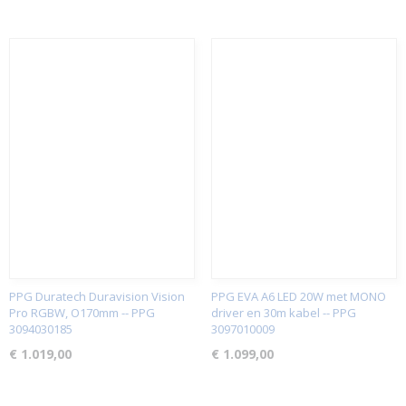
PPG Duratech Duravision Vision
PPG EVA A6 LED 20W met MONO
Pro RGBW, O170mm -- PPG
driver en 30m kabel -- PPG
3094030185
3097010009
€ 1.019,00
€ 1.099,00