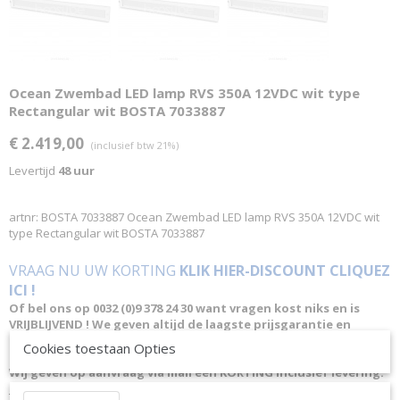
Ocean Zwembad LED lamp RVS 350A 12VDC wit type
Rectangular wit BOSTA 7033887
€ 2.419,00
(inclusief btw 21%)
Levertijd
48 uur
artnr: BOSTA 7033887 Ocean Zwembad LED lamp RVS 350A 12VDC wit
type Rectangular wit BOSTA 7033887
VRAAG NU UW KORTING
KLIK HIER-DISCOUNT CLIQUEZ
ICI !
Of bel ons op 0032 (0)9 378 24 30 want vragen kost niks en is
VRIJBLIJVEND ! We geven altijd de laagste prijsgarantie en
bovendien persoonlijk advies.
Cookies toestaan Opties
Wij geven op aanvraag via mail een KORTING inclusief levering.
PRODUCTINFORMATIE: