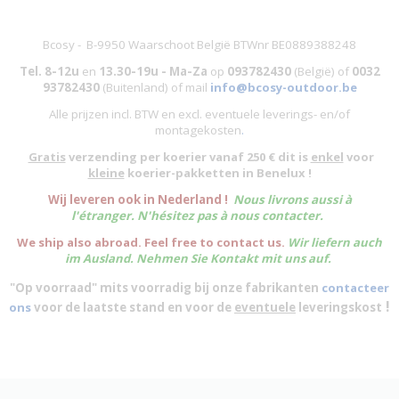
Bcosy - B-9950 Waarschoot België BTWnr BE0889388248
Tel. 8-12u
en
13.30-19u - Ma-Za
op
093782430
(België)
of
0032
93782430
(Buitenland) of mail
info@bcosy-outdoor.be
Alle prijzen incl. BTW en excl. eventuele leverings- en/of
montagekosten
.
Gratis
verzending per koerier vanaf 250 € dit is
enkel
voor
kleine
koerier-pakketten in Benelux !
W
ij leveren ook in Nederland !
Nous livrons aussi à
l'
étranger
. N'hésitez pas à nous contacter.
We ship also abroad. Feel free to contact us.
Wir liefern auch
im Ausland. Nehmen Sie Kontakt mit uns auf.
"Op voorraad" mits voorradig bij onze fabrikanten
contacteer
!
ons
voor de laatste stand en voor de
eventuele
leveringskost