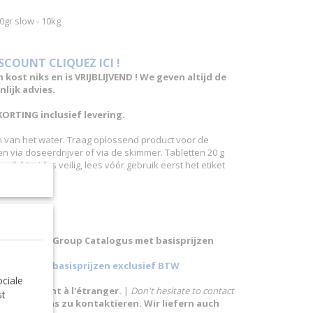
gr slow - 10kg
ISCOUNT CLIQUEZ ICI !
n kost niks en is VRIJBLIJVEND ! We geven altijd de
lijk advies.
KORTING inclusief levering.
en van het water. Traag oplossend product voor de
 via doseerdrijver of via de skimmer. Tabletten 20 g
uik biocides veilig, lees vóór gebruik eerst het etiket
 Pollet Pool Group Catalogus met basisprijzen
alogus met basisprijzen exclusief BTW
ciale
ns également à l'étranger.
|
Don't hesitate to contact
st
Sie nicht uns zu kontaktieren. Wir liefern auch