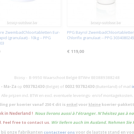
re ZwembadChloortabletten Eur-
PPG Bayrol ZwembadChloortablette
pid (granulaat) - 10kg -- PPG
Chlorifix granulaat -- PPG 303408024
03
0
€ 119,00
Bcosy - B-9950 Waarschoot België BTWnr BE0889388248
 - Ma-Za
op
093782430
(België)
of
0032 93782430
(Buitenland) of mail
i
Alle prijzen incl. BTW en excl. eventuele leverings- en/of montagekosten
.
ing per koerier vanaf 250 € dit is
enkel
voor
kleine
koerier-pakkett
ok in Nederland !
Nous livrons aussi à l'
étranger
. N'hésitez pas à n
. Feel free to contact us.
Wir liefern auch im Ausland. Nehmen Sie 
 bij onze fabrikanten
contacteer ons
voor de laatste stand en vo