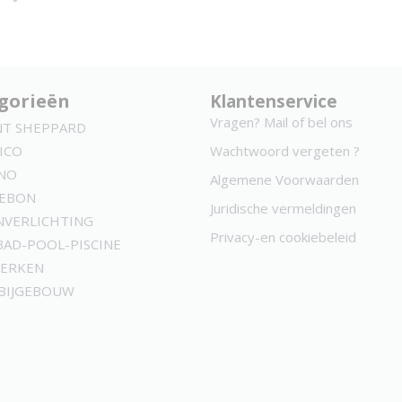
gorieën
Klantenservice
Vragen? Mail of bel ons
NT SHEPPARD
ICO
Wachtwoord vergeten ?
NO
Algemene Voorwaarden
KEBON
Juridische vermeldingen
NVERLICHTING
Privacy-en cookiebeleid
AD-POOL-PISCINE
MERKEN
 BIJGEBOUW