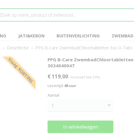
ANO
JATI&KEBON
BUITENVERLICHTING
ZWEMBAD-
n
›
Desinfectie
›
PPG B-Care ZwembadChloortabletten Eur-O-Tabs 
Vraag KORTING
PPG B-Care ZwembadChloortabletten E
3034040047
€ 119,00
(inclusief btw 21%)
Levertijd
48 uur
Aantal
In winkelwagen