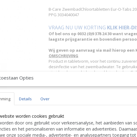
B-Care ZwembadChloortabletten Eur-O-Tabs 200
PPG 3034040047
VRAAG NU UW KORTING
KLIK HIER-D
Of bel ons op 0032 (0)9 378 24 30 want vrage
laagste prijsgarantie en bovendien persoon
Wij geven op aanvraag via mail hierop een 
OMSCHRIJVING
Product in tabletvorm, voor het continu zuiver
desinfectie van het zwembadwater. Te gebruiken
zijn ideaal voor whirlpools en kleine baden. Gebr
toestaan Opties
en de productinformatie.
Link naar de website van de fabrikant:
mming
Details
Over
https://b-carechemicals.com/
Alle informatie vindt u in de complete PPG
exclusief BTW via volgende link
website worden cookies gebruikt
DOWNLOAD LINK :
PPG Pollet Pool Group Cat
orden door ons gebruikt voor verkeersanalyse, het aanbieden van so
N'hésitez pas à nous contacter. Nous livro
cties en het personaliseren van informatie en advertenties. Daarnaa
us. We also deliver also abroad.
|
Bitte zögern 
we onze sociale media-, advertentie- en analysepartners toegang tot