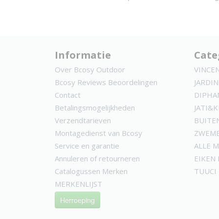
Informatie
Cate
Over Bcosy Outdoor
VINCE
Bcosy Reviews Beoordelingen
JARDIN
Contact
DIPHA
Betalingsmogelijkheden
JATI&
Verzendtarieven
BUITE
Montagedienst van Bcosy
ZWEMB
Service en garantie
ALLE 
Annuleren of retourneren
EIKEN
Catalogussen Merken
TUUCI
MERKENLIJST
Herroeping