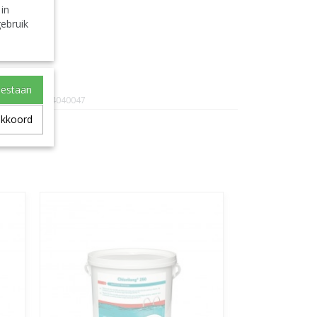
 in
ebruik
oestaan
PPG-3034040047
akkoord