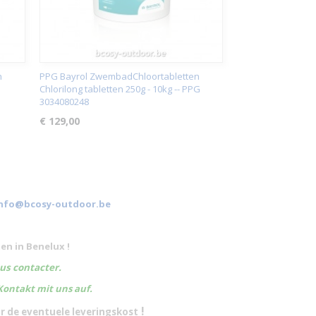
n
PPG Bayrol ZwembadChloortabletten
5
Chlorilong tabletten 250g - 10kg -- PPG
3034080248
€ 129,00
nfo@bcosy-outdoor.be
en in Benelux !
ous contacter.
Kontakt mit uns auf.
!
or de
eventuele
leveringskost