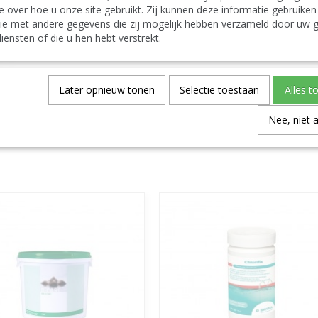
ins Ausland. TEL: 0032 9 378 24 30 or Mail:
e over hoe u onze site gebruikt. Zij kunnen deze informatie gebruiken
CONTACT Bcosy
CLICK-CLIQUEZ ICI !
ie met andere gegevens die zij mogelijk hebben verzameld door uw g
95/57/40
iensten of die u hen hebt verstrekt.
Specificaties
Later opnieuw tonen
Selectie toestaan
Alles t
Productcode
Nee, niet 
Save