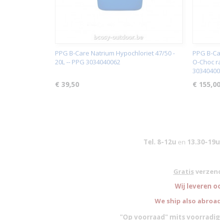
PPG B-Care Natrium Hypochloriet 47/50 -
PPG B-Ca
20L -- PPG 3034040062
O-Choc ra
30340400
€ 39,50
€ 155,0
Tel. 8-12u
en
13.30-19u
Gratis
verzend
W
ij leveren o
We ship also abroad
"Op voorraad" mits voorradig