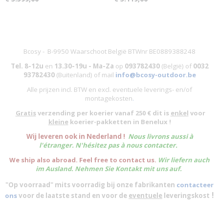
Bcosy - B-9950 Waarschoot België BTWnr BE0889388248
Tel. 8-12u
en
13.30-19u - Ma-Za
op
093782430
(België)
of
0032
93782430
(Buitenland) of mail
info@bcosy-outdoor.be
Alle prijzen incl. BTW en excl. eventuele leverings- en/of
montagekosten
.
Gratis
verzending per koerier vanaf 250 € dit is
enkel
voor
kleine
koerier-pakketten in Benelux !
W
ij leveren ook in Nederland !
Nous livrons aussi à
l'
étranger
. N'hésitez pas à nous contacter.
We ship also abroad. Feel free to contact us.
Wir liefern auch
im Ausland. Nehmen Sie Kontakt mit uns auf.
"Op voorraad" mits voorradig bij onze fabrikanten
contacteer
!
ons
voor de laatste stand en voor de
eventuele
leveringskost