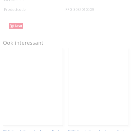
Productcode
PPG-3087010509
Save
Ook interessant