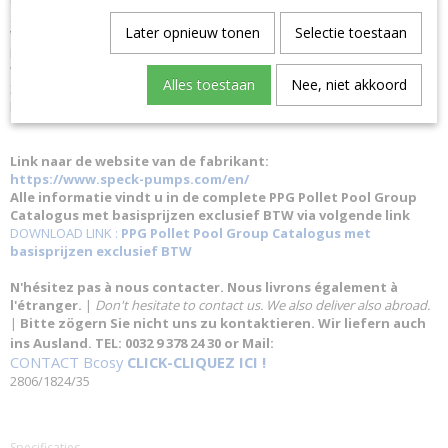
snelheid: Nee Debiet (op 10m): 70 m³/h Aansluiting IN: 110 mm
Later opnieuw tonen
Selectie toestaan
Voorfilter maaswijdte: Approx. 3.4 x 3.2 mm Pomphuis: PP GF 30
Behuizing: PP TV 40 Gland behuizing: PP TV 40 Diffuser: PP GF 30
Waaiermoer: PP GF 30 Voorfilter: PP Deksel: PC, Transparant/PA 66 GF
Alles toestaan
Nee, niet akkoord
30 Lijm-aansluiting: ABS Schroeven: Roestvrij staal Vermogen motor: 3
kw Waaier: PPE GF 30/PP GF 30 Max zwembadomvang: 120-500 m³
Link naar de website van de fabrikant:
https://www.speck-pumps.com/en/
Alle informatie vindt u in de complete PPG Pollet Pool Group
Catalogus met basisprijzen exclusief BTW via volgende link
DOWNLOAD LINK :
PPG Pollet Pool Group Catalogus met
basisprijzen exclusief BTW
N'hésitez pas à nous contacter. Nous livrons également à
l'étranger.
|
Don't hesitate to contact us. We also deliver also abroad.
|
Bitte zögern Sie nicht uns zu kontaktieren. Wir liefern auch
ins Ausland. TEL: 0032 9 378 24 30 or Mail:
CONTACT Bcosy
CLICK-CLIQUEZ ICI !
2806/1824/35
Specificaties