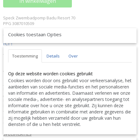
In winkelwagen
Speck Zwembadpomp Badu Resort 70
PPG 3087010509
Cookies toestaan Opties
VRAAG NU UW KORTING
KLIK HIER-DISCOUNT CLIQUEZ
ICI !
Of bel ons op 0032 (0)9 378 24 30 want vragen kost niks en is
VRIJBLIJVEND ! We geven altijd de laagste prijsgarantie en
Toestemming
Details
Over
bovendien persoonlijk advies.
Wij geven op aanvraag via mail hierop een KORTING inclusief
Op deze website worden cookies gebruikt
levering.
Cookies worden door ons gebruikt voor verkeersanalyse, het
OMSCHRIJVING
aanbieden van sociale media-functies en het personaliseren
Kostenbesparende pomp voor grote systemen. Licht en krachtig.
van informatie en advertenties. Daarnaast verlenen we onze
ALGEMEEN
sociale media-, advertentie- en analysepartners toegang tot
Hoe werkt het? Zwembadwatercirculatie door filtersysteem. De pomp
informatie over hoe u onze site gebruikt. Zij kunnen deze
kan maximaal 3 meter boven of onder het waterpeil geïnstalleerd
informatie gebruiken in combinatie met andere gegevens die
worden. Pomp uit één stuk met ingebouwde zeeftank. De
mechanische afdichting is gemonteerd op een asbeschermingsbuis
zij mogelijk hebben verzameld door uw gebruik van hun
uit kunststof. De motoras en de pompas komen niet in contact met het
diensten of die u hen hebt verstrekt.
zwembadwater, wat een volledige elektrische scheiding garandeert.
SPECIFICATIES
Merk: Badu Garantie: 3 jaar garantie Fase: III - 400/230 Variabele