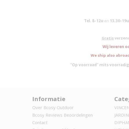
Tel. 8-12u
en
13.30-19u
Gratis
verzend
W
ij leveren o
We ship also abroad
"Op voorraad" mits voorradig
Informatie
Cate
Over Bcosy Outdoor
VINCE
Bcosy Reviews Beoordelingen
JARDIN
Contact
DIPHA