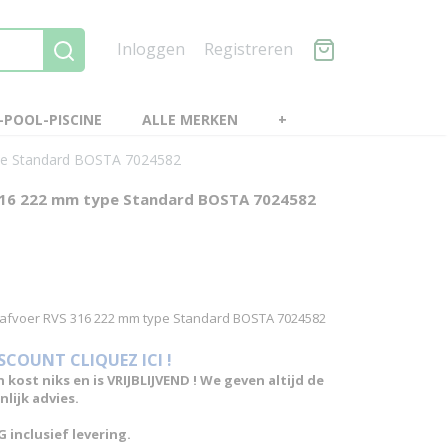
Inloggen
Registreren
POOL-PISCINE
ALLE MERKEN
+
pe Standard BOSTA 7024582
316 222 mm type Standard BOSTA 7024582
dafvoer RVS 316 222 mm type Standard BOSTA 7024582
ISCOUNT CLIQUEZ ICI !
n kost niks en is VRIJBLIJVEND ! We geven altijd de
lijk advies.
 inclusief levering.