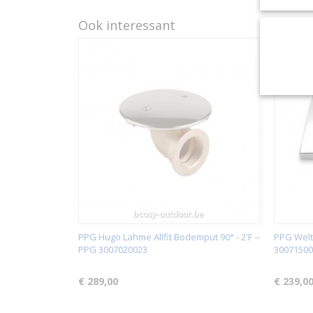
Ook interessant
PPG Hugo Lahme Allfit Bodemput 90° - 2'F --
PPG Welt
PPG 3007020023
30071500
€ 289,00
€ 239,0