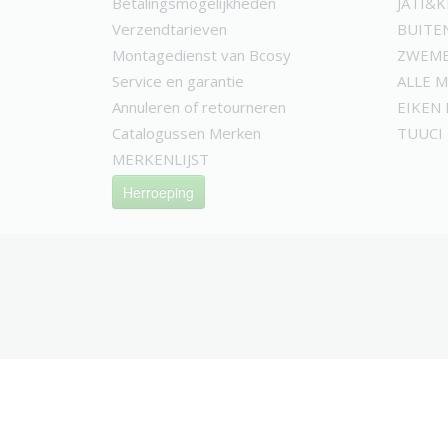
Betalingsmogelijkheden
JATI&
Verzendtarieven
BUITE
Montagedienst van Bcosy
ZWEMB
Service en garantie
ALLE 
Annuleren of retourneren
EIKEN
Catalogussen Merken
TUUCI
MERKENLIJST
Herroeping