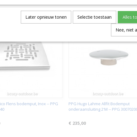
Later opnieuw tonen
Selectie toestaan
Alles t
Nee, niet 
ico Flens bodemput, Inox -- PPG
PPG Hugo Lahme Allfit Bodemput
40
onderaansluiting 2'M -- PPG 3007020
0
€ 235,00