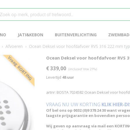
ANO
JATI&KEBON
BUITENVERLICHTING
ZWEMBAD-
›
Afvoeren
›
Ocean Deksel voor hoofdafvoer RVS 316 222 mm ty
Vraag KORTING
Ocean Deksel voor hoofdafvoer RVS 
€ 339,00
(inclusief btw 21%)
Levertijd
48 uur
artnr: BOSTA 7024582 Ocean Deksel voor hoof
VRAAG NU UW KORTING
KLIK HIER-D
Of bel ons op 0032 (0)9 378 24 30 want vrage
laagste prijsgarantie en bovendien persoon
Wij geven op aanvraag via mail een KORTING