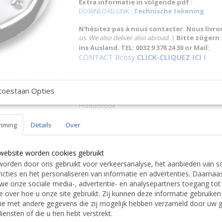
Extra informatie in volgende pdf :
DOWNLOAD LINK :
Technische tekening
N'hésitez pas à nous contacter. Nous livro
us. We also deliver also abroad.
|
Bitte zögern 
ins Ausland. TEL: 0032 9 378 24 30 or Mail:
CONTACT Bcosy
CLICK-CLIQUEZ ICI !
toestaan Opties
Specificaties
Productcode
EAN code
mming
Details
Over
Save
website worden cookies gebruikt
orden door ons gebruikt voor verkeersanalyse, het aanbieden van so
cties en het personaliseren van informatie en advertenties. Daarnaa
we onze sociale media-, advertentie- en analysepartners toegang tot
e over hoe u onze site gebruikt. Zij kunnen deze informatie gebruiken
ie met andere gegevens die zij mogelijk hebben verzameld door uw g
iensten of die u hen hebt verstrekt.