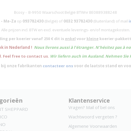
Bcosy - B-9950 Waarschoot België BTWnr BE0889388248
 - Ma-Za
op
093782430
(België)
of
0032 93782430
(Buitenland) of mail
i
Alle prijzen incl. BTW en excl. eventuele leverings- en/of montagekosten
.
ing per koerier vanaf 250 € dit is
enkel
voor
kleine
koerier-pakkett
ok in Nederland !
Nous livrons aussi à l'
étranger
. N'hésitez pas à n
. Feel free to contact us.
Wir liefern auch im Ausland. Nehmen Sie 
 bij onze fabrikanten
contacteer ons
voor de laatste stand en vo
gorieën
Klantenservice
Vragen? Mail of bel ons
NT SHEPPARD
ICO
Wachtwoord vergeten ?
NO
Algemene Voorwaarden