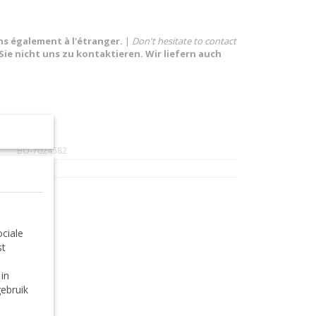
ns également à l'étranger.
|
Don't hesitate to contact
Sie nicht uns zu kontaktieren. Wir liefern auch
BO-7024582
Ocean
ciale
st
 in
ebruik