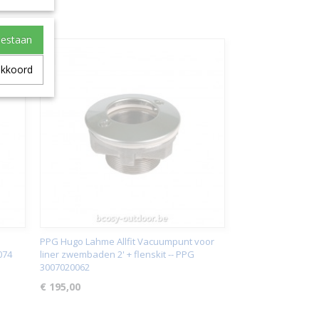
oestaan
akkoord
PPG Hugo Lahme Allfit Vacuumpunt voor
074
liner zwembaden 2' + flenskit -- PPG
3007020062
€ 195,00