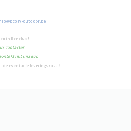
nfo@bcosy-outdoor.be
en in Benelux !
ous contacter.
Kontakt mit uns auf.
!
or de
eventuele
leveringskost