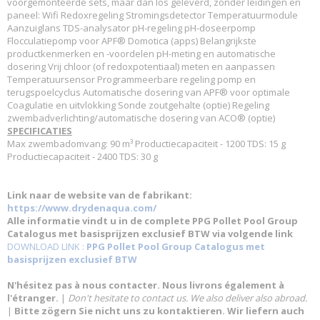
voorgemonteerde sets, maar dan los geleverd, zonder leidingen en
paneel: Wifi Redoxregeling Stromingsdetector Temperatuurmodule
Aanzuiglans TDS-analysator pH-regeling pH-doseerpomp
Flocculatiepomp voor APF® Domotica (apps) Belangrijkste
productkenmerken en -voordelen pH-meting en automatische
dosering Vrij chloor (of redoxpotentiaal) meten en aanpassen
Temperatuursensor Programmeerbare regeling pomp en
terugspoelcyclus Automatische dosering van APF® voor optimale
Coagulatie en uitvlokking Sonde zoutgehalte (optie) Regeling
zwembadverlichting/automatische dosering van ACO® (optie)
SPECIFICATIES
Max zwembadomvang: 90 m³ Productiecapaciteit - 1200 TDS: 15 g
Productiecapaciteit - 2400 TDS: 30 g
Link naar de website van de fabrikant:
https://www.drydenaqua.com/
Alle informatie vindt u in de complete PPG Pollet Pool Group
Catalogus met basisprijzen exclusief BTW via volgende link
DOWNLOAD LINK :
PPG Pollet Pool Group Catalogus met
basisprijzen exclusief BTW
N'hésitez pas à nous contacter. Nous livrons également à
l'étranger.
|
Don't hesitate to contact us. We also deliver also abroad.
|
Bitte zögern Sie nicht uns zu kontaktieren. Wir liefern auch