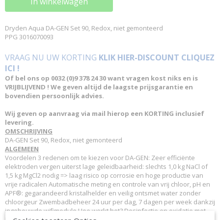
In winkelwagen
Dryden Aqua DA-GEN Set 90, Redox, niet gemonteerd
PPG 3016070093
VRAAG NU UW KORTING
KLIK HIER-DISCOUNT CLIQUEZ
ICI !
Of bel ons op 0032 (0)9 378 24 30 want vragen kost niks en is
VRIJBLIJVEND ! We geven altijd de laagste prijsgarantie en
bovendien persoonlijk advies.
Wij geven op aanvraag via mail hierop een KORTING inclusief
levering.
OMSCHRIJVING
DA-GEN Set 90, Redox, niet gemonteerd
ALGEMEEN
Voordelen 3 redenen om te kiezen voor DA-GEN: Zeer efficiënte
elektroden vergen uiterst lage geleidbaarheid: slechts 1,0 kg NaCl of
1,5 kg MgCl2 nodig => laag risico op corrosie en hoge productie van
vrije radicalen Automatische meting en controle van vrij chloor, pH en
APF®: gegarandeerd kristalhelder en veilig ontsmet water zonder
chloorgeur Zwembadbeheer 24 uur per dag, 7 dagen per week dankzij
ingebouwde wifimodule Hoe werkt het? Desinfectie en oxidatie met
Da-Gen? De meest doeltreffende oxidatiemiddelen zijn de