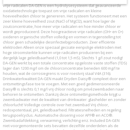
drinkwater: glashelder en zonder chloorlucht! Beste ontsmetting met
vrije radicalen DA-GEN is een hydrolysesysteem dat geavanceerde
oxidatietechnologie toepast om vrije radicalen en kleine
hoeveelheden chloor te genereren. Het systeem functioneert met een
zeer kleine hoeveelheid zout (NaCl of MgCl2), want hoe lager de
zoutconcentratie, hoe meer vrije radicalen en hoe minder chloor er
wordt geproduceerd. Deze hoogreactieve vrije radicalen (OH• en O•)
oxideren organische stoffen volledig en vormen in tegenstelling tot
chloor geen schadelijke desinfectiebijproducten. Zeer efficiënte
elektroden Alleen onze speciaal gecoate eenpolige elektroden met
hoge stroomsterkte kunnen vrije radicalen produceren bij een
dergelijk lage geleidbaarheid (1,0 tot 1,5 mS). Slechts 1 g/l zout nodig!
DA-GEN werkt bij een totale concentratie opgeloste vaste stoffen (TDS)
lager dan 1200 mg/l om de chloorconcentratie beneden 600 mg/l te
houden, wat de corrosiegrens is voor roestvrij staal V4A (316).
Drinkwaterkwaliteit DA-GEN maakt Dryden Daisy® compleet door een
ontsmettingsfase toe te voegen. Met een goed gedimensioneerde
Daisy® is slechts 0,1 mg/l vrij chloor nodig om privézwembaden naar
behoren te ontsmetten. Dankzij deze ontsmettingsmethode krijgt u
zwembadwater met de kwaliteit van drinkwater: glashelder en zonder
chloorlucht! Volledige controle over het zwembad Vrij chloor,
redoxpotentiaal, pH, geleidbaarheid. Filtratiesnelheden en regeling
terugspoelcyclus. Automatische dosering voor APF® en ACO®.
Zwembadafdekking, verwarming, verlichting enz. Included DA-GEN
niet-voorgemonteerde sets bevatten dezelfde onderdelen als de