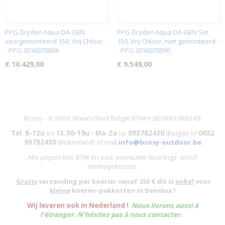
PPG Dryden Aqua DA-GEN
PPG Dryden Aqua DA-GEN Set
voorgemonteerd 150, Vrij Chloor -
150, Vrij Chloor, niet gemonteerd -
- PPG 3016070004
- PPG 3016070090
€ 10.429,00
€ 9.549,00
Bcosy - B-9950 Waarschoot België BTWnr BE0889388248
Tel. 8-12u
en
13.30-19u - Ma-Za
op
093782430
(België)
of
0032
93782430
(Buitenland) of mail
info@bcosy-outdoor.be
Alle prijzen incl. BTW en excl. eventuele leverings- en/of
montagekosten
.
Gratis
verzending per koerier vanaf 250 € dit is
enkel
voor
kleine
koerier-pakketten in Benelux !
W
ij leveren ook in Nederland !
Nous livrons aussi à
l'
étranger
. N'hésitez pas à nous contacter.