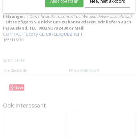
Alles toestaan
Nee, niet akkoord
N'hésitez pas à nous contacter. Nous livrons également à
l'étranger.
|
Don't hesitate to contact us. We also deliver also abroad.
|
Bitte zögern Sie nicht uns zu kontaktieren. Wir liefern auch
ins Ausland. TEL: 0032 9 378 24 30 or Mail:
CONTACT Bcosy
CLICK-CLIQUEZ ICI !
165/116/30
Specificaties
Productcode
PPG-3016070079
Save
Ook interessant