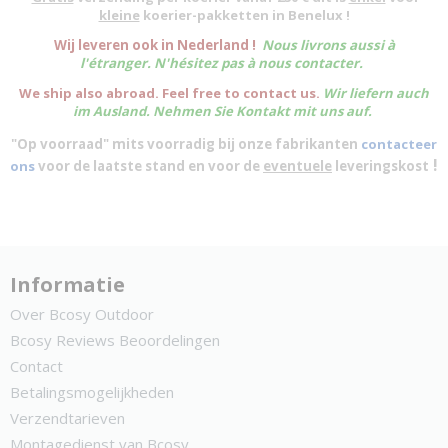
kleine
koerier-pakketten in Benelux !
W
ij leveren ook in Nederland !
Nous livrons aussi à
l'
étranger
. N'hésitez pas à nous contacter.
We ship also abroad. Feel free to contact us.
Wir liefern auch
im Ausland. Nehmen Sie Kontakt mit uns auf.
"Op voorraad" mits voorradig bij onze fabrikanten
contacteer
!
ons
voor de laatste stand en voor de
eventuele
leveringskost
Informatie
Over Bcosy Outdoor
Bcosy Reviews Beoordelingen
Contact
Betalingsmogelijkheden
Verzendtarieven
Montagedienst van Bcosy