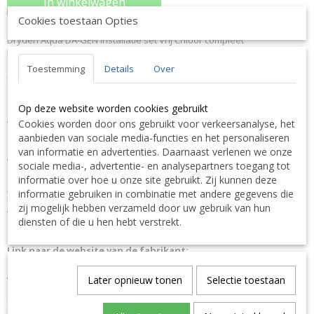
In winkelwagen
Cookies toestaan Opties
Dryden Aqua DA-GEN Installatie set Vrij Chloor compleet
PPG 3016070079
Toestemming
Details
Over
VRAAG NU UW KORTING
KLIK HIER-DISCOUNT CLIQUEZ
ICI !
Op deze website worden cookies gebruikt
Of bel ons op 0032 (0)9 378 24 30 want vragen kost niks en is
Cookies worden door ons gebruikt voor verkeersanalyse, het
VRIJBLIJVEND ! We geven altijd de laagste prijsgarantie en
bovendien persoonlijk advies.
aanbieden van sociale media-functies en het personaliseren
van informatie en advertenties. Daarnaast verlenen we onze
Wij geven op aanvraag via mail hierop een KORTING inclusief
sociale media-, advertentie- en analysepartners toegang tot
levering.
informatie over hoe u onze site gebruikt. Zij kunnen deze
OMSCHRIJVING
informatie gebruiken in combinatie met andere gegevens die
incl. voorfilter and fittings excl. PE-leiding 10/8 mm (enkel vrije chloor
zij mogelijk hebben verzameld door uw gebruik van hun
versie)
diensten of die u hen hebt verstrekt.
Link naar de website van de fabrikant:
https://www.drydenaqua.com/
Alle informatie vindt u in de complete PPG Pollet Pool Group
Later opnieuw tonen
Selectie toestaan
Catalogus met basisprijzen exclusief BTW via volgende link
DOWNLOAD LINK :
PPG Pollet Pool Group Catalogus met
basisprijzen exclusief BTW