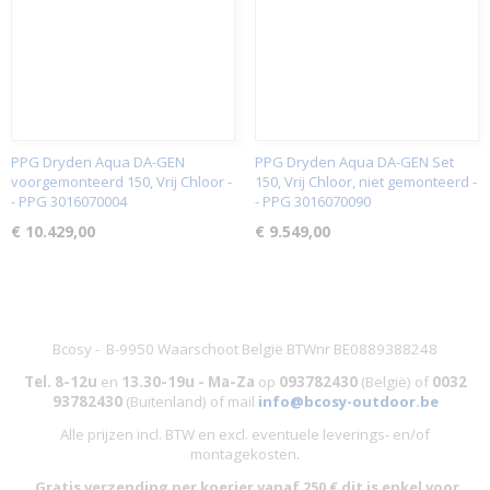
PPG Dryden Aqua DA-GEN
PPG Dryden Aqua DA-GEN Set
voorgemonteerd 150, Vrij Chloor -
150, Vrij Chloor, niet gemonteerd -
- PPG 3016070004
- PPG 3016070090
€ 10.429,00
€ 9.549,00
Bcosy - B-9950 Waarschoot België BTWnr BE0889388248
Tel. 8-12u
en
13.30-19u - Ma-Za
op
093782430
(België)
of
0032
93782430
(Buitenland) of mail
info@bcosy-outdoor.be
Alle prijzen incl. BTW en excl. eventuele leverings- en/of
montagekosten
.
Gratis
verzending per koerier vanaf 250 € dit is
enkel
voor