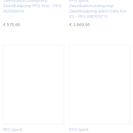
Zwembadcirculatiepomp
PPG Speck
Zwembadpomp PPG 16 tri -- PPG
Zwembadcirculatiepomp
3023030416
Zwembadpomp BADU Delta Eco
VS -- PPG 3087010713
€ 575,00
€ 2.069,00
PPG Speck
PPG Speck