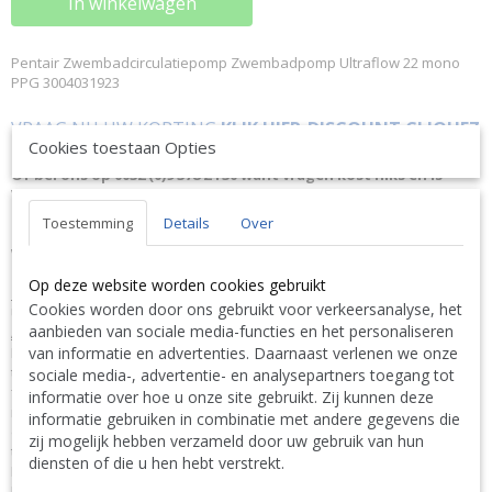
In winkelwagen
Pentair Zwembadcirculatiepomp Zwembadpomp Ultraflow 22 mono
PPG 3004031923
VRAAG NU UW KORTING
KLIK HIER-DISCOUNT CLIQUEZ
Cookies toestaan Opties
ICI !
Of bel ons op 0032 (0)9 378 24 30 want vragen kost niks en is
VRIJBLIJVEND ! We geven altijd de laagste prijsgarantie en
bovendien persoonlijk advies.
Toestemming
Details
Over
Wij geven op aanvraag via mail hierop een KORTING inclusief
levering.
Op deze website worden cookies gebruikt
OMSCHRIJVING
Cookies worden door ons gebruikt voor verkeersanalyse, het
UltraFlow Plus hoogrendementspomp
aanbieden van sociale media-functies en het personaliseren
ALGEMEEN
van informatie en advertenties. Daarnaast verlenen we onze
Eigenschappen Cam & Ramp™ deksel met uniek ontwerp, eenvoudig
te verwijderen en te bevestigen met een kwartdraai Extra grote
sociale media-, advertentie- en analysepartners toegang tot
filtermand voor optimaal onderhoudsgemak en langere
informatie over hoe u onze site gebruikt. Zij kunnen deze
reinigingsintervallen 2” openingen voor snelle voeding en efficiëntere
informatie gebruiken in combinatie met andere gegevens die
doorstroming Garandeert optimaal rendement en beperkt onderhoud
zij mogelijk hebben verzameld door uw gebruik van hun
tot een minimum Speciaal ontworpen voor geluidsarme werking
diensten of die u hen hebt verstrekt.
Roestvrijstalen klemband voor eenvoudig verwijderen aandrijfzijde
Met Europese conformiteitsgoedkeuring (CE-keurmerk) Ook