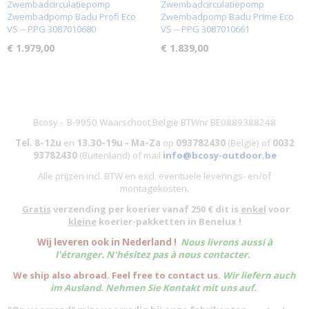
Zwembadcirculatiepomp
Zwembadcirculatiepomp
Zwembadpomp Badu Profi Eco
Zwembadpomp Badu Prime Eco
VS -- PPG 3087010680
VS -- PPG 3087010661
€ 1.979,00
€ 1.839,00
Bcosy - B-9950 Waarschoot België BTWnr BE0889388248
Tel. 8-12u
en
13.30-19u - Ma-Za
op
093782430
(België)
of
0032
93782430
(Buitenland) of mail
info@bcosy-outdoor.be
Alle prijzen incl. BTW en excl. eventuele leverings- en/of
montagekosten
.
Gratis
verzending per koerier vanaf 250 € dit is
enkel
voor
kleine
koerier-pakketten in Benelux !
W
ij leveren ook in Nederland !
Nous livrons aussi à
l'
étranger
. N'hésitez pas à nous contacter.
We ship also abroad. Feel free to contact us.
Wir liefern auch
im Ausland. Nehmen Sie Kontakt mit uns auf.