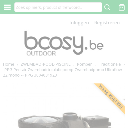
Inloggen
Registreren
Home
›
ZWEMBAD-POOL-PISCINE
›
Pompen
›
Traditionele
›
PPG Pentair Zwembadcirculatiepomp Zwembadpomp Ultraflow
22 mono -- PPG 3004031923
Vraag KORTING