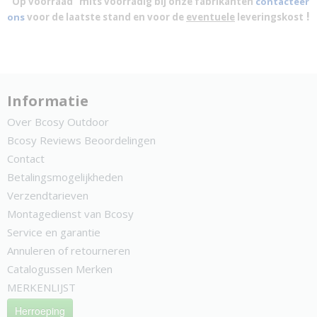
"Op voorraad" mits voorradig bij onze fabrikanten
contacteer
!
ons
voor de laatste stand en voor de
eventuele
leveringskost
Informatie
Over Bcosy Outdoor
Bcosy Reviews Beoordelingen
Contact
Betalingsmogelijkheden
Verzendtarieven
Montagedienst van Bcosy
Service en garantie
Annuleren of retourneren
Catalogussen Merken
MERKENLIJST
Herroeping