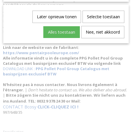
beschikbaar als drukopvoerpomp
SPECIFICATIES
Merk: Pentair Garantie: 3 jaar garantie Gewicht: 18 kg Lengte: 549 mm
Later opnieuw tonen
Selectie toestaan
Hoogte: 330 mm Fase: I Debiet (op 10m): 22 m³/h Aansluiting IN: 2' F
Aansluiting OUT: 2' F Vermogen motor: 1.1 kw Vermogen motor: 1.5 hp
Pompkastmateriaal: Synthetisch
Alles toestaan
Nee, niet akkoord
Link naar de website van de fabrikant:
https://www.pentairpooleurope.com/
Alle informatie vindt u in de complete PPG Pollet Pool Group
Catalogus met basisprijzen exclusief BTW via volgende link
DOWNLOAD LINK :
PPG Pollet Pool Group Catalogus met
basisprijzen exclusief BTW
N'hésitez pas à nous contacter. Nous livrons également à
l'étranger.
|
Don't hesitate to contact us. We also deliver also abroad.
|
Bitte zögern Sie nicht uns zu kontaktieren. Wir liefern auch
ins Ausland. TEL: 0032 9 378 24 30 or Mail:
CONTACT Bcosy
CLICK-CLIQUEZ ICI !
997/648/35
Specificaties