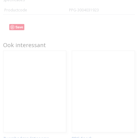
Productcode
PPG-3004031923
Save
Ook interessant