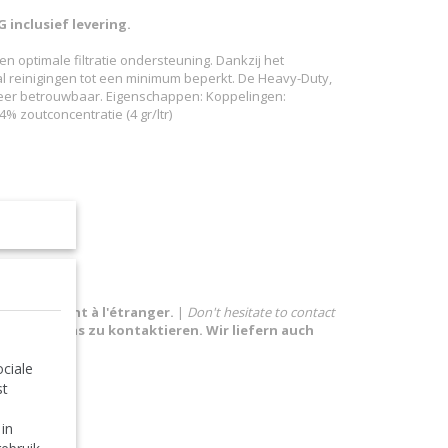
 inclusief levering.
optimale filtratie ondersteuning. Dankzij het
tal reinigingen tot een minimum beperkt. De Heavy-Duty,
 zeer betrouwbaar. Eigenschappen: Koppelingen:
% zoutconcentratie (4 gr/ltr)
ns également à l'étranger.
|
Don't hesitate to contact
Sie nicht uns zu kontaktieren. Wir liefern auch
ciale
st
 in