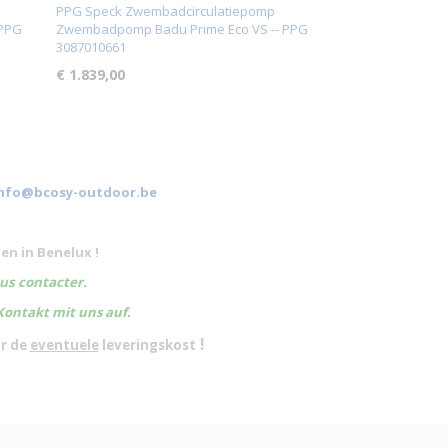
PPG Speck Zwembadcirculatiepomp
 PPG
Zwembadpomp Badu Prime Eco VS -- PPG
3087010661
€ 1.839,00
nfo@bcosy-outdoor.be
en in Benelux !
ous contacter.
Kontakt mit uns auf.
!
or de
eventuele
leveringskost