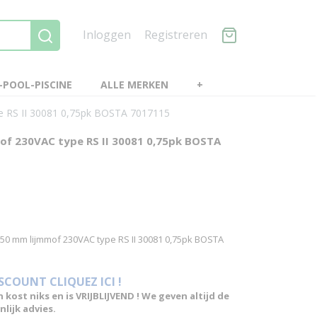
Inloggen
Registreren
POOL-PISCINE
ALLE MERKEN
+
RS II 30081 0,75pk BOSTA 7017115
 230VAC type RS II 30081 0,75pk BOSTA
 mm lijmmof 230VAC type RS II 30081 0,75pk BOSTA
ISCOUNT CLIQUEZ ICI !
n kost niks en is VRIJBLIJVEND ! We geven altijd de
lijk advies.