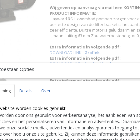
Wij geven op aanvraag via mail een KORTING
PRODUCTINFORMATIE:
Hayward RS II zwembad pompen zorgen voor een 
perfecte design van de filter basket is het aan
zeer efficiënte, Duitse motor is geluidsarm en
lijmaansluiting 63 mm Zoutwaterbestendig tot 0,4
Extra informatie in volgende pdf :
DOWNLOAD LINK :
Grafiek
Extra informatie in volgende pdf :
DOWNLOAD LINK :
Productblad
toestaan Opties
Extra informatie in volgende pdf :
DOWNLOAD LINK :
Technische tekening
Extra informatie in volgende pdf :
DOWNLOAD LINK :
Gebruikershandleiding
mming
Details
Over
N'hésitez pas à nous contacter. Nous livro
us. We also deliver also abroad.
|
Bitte zögern 
website worden cookies gebruikt
ins Ausland. TEL: 0032 9 378 24 30 or Mail:
orden door ons gebruikt voor verkeersanalyse, het aanbieden van so
CONTACT Bcosy
CLICK-CLIQUEZ ICI !
cties en het personaliseren van informatie en advertenties. Daarnaa
we onze sociale media-, advertentie- en analysepartners toegang tot
e over hoe u onze site gebruikt. Zij kunnen deze informatie gebruiken
Specificaties