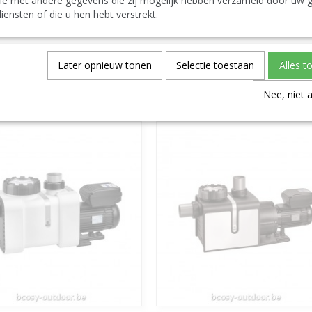
ie met andere gegevens die zij mogelijk hebben verzameld door uw g
iensten of die u hen hebt verstrekt.
Productcode
EAN code
Later opnieuw tonen
Selectie toestaan
Alles t
Save
Nee, niet 