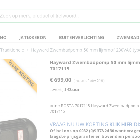
ANO
JATI&KEBON
BUITENVERLICHTING
ZWEMBAD-
Traditionele
›
Hayward Zwembadpomp 50 mm lijmmof 230VAC type 
Vraag KORTING
Hayward Zwembadpomp 50 mm lijmmof
7017115
€ 699,00
(inclusief btw 21%)
Levertijd
48 uur
artnr: BOSTA 7017115 Hayward Zwembadpomp 50
7017115
VRAAG NU UW KORTING
KLIK HIER-D
Of bel ons op 0032 (0)9 378 24 30 want vrage
laagste prijsgarantie en bovendien persoon