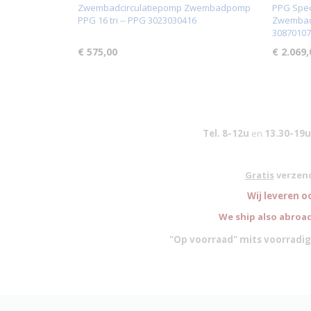
Zwembadcirculatiepomp Zwembadpomp
PPG Spe
PPG 16 tri -- PPG 3023030416
Zwembadp
30870107
€ 575,00
€ 2.069,
Tel. 8-12u
en
13.30-19u
Gratis
verzend
W
ij leveren o
We ship also abroad
"Op voorraad" mits voorradig