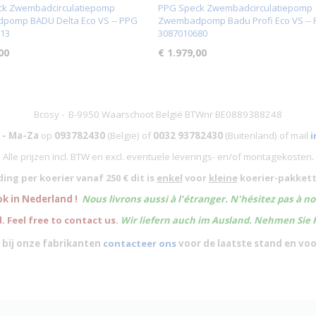
ck Zwembadcirculatiepomp
PPG Speck Zwembadcirculatiepomp
omp BADU Delta Eco VS -- PPG
Zwembadpomp Badu Profi Eco VS --
13
3087010680
00
€ 1.979,00
Bcosy - B-9950 Waarschoot België BTWnr BE0889388248
 - Ma-Za
op
093782430
(België)
of
0032 93782430
(Buitenland) of mail
i
Alle prijzen incl. BTW en excl. eventuele leverings- en/of montagekosten
.
ing per koerier vanaf 250 € dit is
enkel
voor
kleine
koerier-pakkett
ok in Nederland !
Nous livrons aussi à l'
étranger
. N'hésitez pas à n
. Feel free to contact us.
Wir liefern auch im Ausland. Nehmen Sie 
 bij onze fabrikanten
contacteer ons
voor de laatste stand en vo