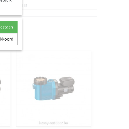
ebruik
BO-7017115
Hayward
oestaan
akkoord