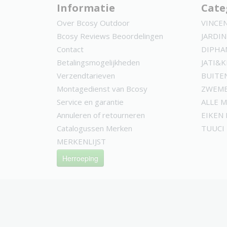
Informatie
Cate
Over Bcosy Outdoor
VINCE
Bcosy Reviews Beoordelingen
JARDIN
Contact
DIPHA
Betalingsmogelijkheden
JATI&
Verzendtarieven
BUITE
Montagedienst van Bcosy
ZWEMB
Service en garantie
ALLE 
Annuleren of retourneren
EIKEN
Catalogussen Merken
TUUCI
MERKENLIJST
Herroeping