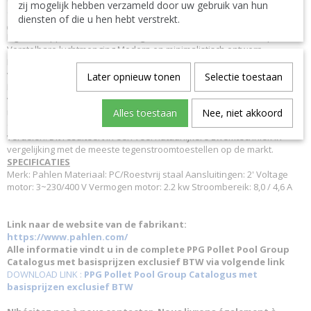
zij mogelijk hebben verzameld door uw gebruik van hun
de zwembadnorm EN 16582.
diensten of die u hen hebt verstrekt.
ALGEMEEN
Eigenschappen Nieuwe stromingstechniek met twee ovale inspuiters
Verstelbare luchtmenging Modern en minimalistisch ontwerp
Ingebouwde handgreep Pneumatische startknop Voldoet aan eisen
van zwembadnormen Hoogwaardige motor Hoe werkt het?
Later opnieuw tonen
Selectie toestaan
Revolutionaire natuurlijke zwembeleving! Jet Swim Motion is gemaakt
van zuurbestendig roestvrij staal AISI 316L en gebruikt een volledig
nieuwe stromingstechniek met twee ovale inspuiters, waarvan de
Alles toestaan
Nee, niet akkoord
onderste naar beneden is gericht om de waterstralen gelijkmatiger te
verdelen. Dit resulteert in een veel natuurlijkere zwemtechniek in
vergelijking met de meeste tegenstroomtoestellen op de markt.
SPECIFICATIES
Merk: Pahlen Materiaal: PC/Roestvrij staal Aansluitingen: 2' Voltage
motor: 3~230/400 V Vermogen motor: 2.2 kw Stroombereik: 8,0 / 4,6 A
Link naar de website van de fabrikant:
https://www.pahlen.com/
Alle informatie vindt u in de complete PPG Pollet Pool Group
Catalogus met basisprijzen exclusief BTW via volgende link
DOWNLOAD LINK :
PPG Pollet Pool Group Catalogus met
basisprijzen exclusief BTW