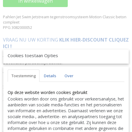
In winkelwagen
Pahlen Jet Swim Jetstream tegenstroomsysteem Motion Classic beton
compleet
PPG 3082000052
VRAAG NU UW KORTING
KLIK HIER-DISCOUNT CLIQUEZ
ICI !
Of bel ons op 0032 (0)9 378 24 30 want vragen kost niks en is
Cookies toestaan Opties
VRIJBLIJVEND ! We geven altijd de laagste prijsgarantie en
bovendien persoonlijk advies.
Wij geven op aanvraag via mail hierop een KORTING inclusief
Toestemming
Details
Over
levering.
OMSCHRIJVING
Tegenstroomsysteem met een motorvermogen van 2,2 kW (Jet Swim
Op deze website worden cookies gebruikt
Motion) of 4 kW (Jet Swim Athlete) en met krachtige waterstromen van
Cookies worden door ons gebruikt voor verkeersanalyse, het
46 m³/h (Jet Swim Motion) of 68 m³/h (Jet Swim Athlete) om uw
aanbieden van sociale media-functies en het personaliseren
zwemtechniek te trainen en lichamelijke conditie op te bouwen. Met
van informatie en advertenties. Daarnaast verlenen we onze
één druk op de knop aan de voorzijde kunt u de Jet Swim Motion
starten. De in de jetstroom gemengde lucht is naar wens instelbaar.
sociale media-, advertentie- en analysepartners toegang tot
Modern en minimalistisch design met discrete handgreep die in het
informatie over hoe u onze site gebruikt. Zij kunnen deze
frontpaneel is weggewerkt. Jet Swim Motion is leverbaar in twee
informatie gebruiken in combinatie met andere gegevens die
uitvoeringen: Classic en Marine. Dit systeem voldoet aan de eisen in