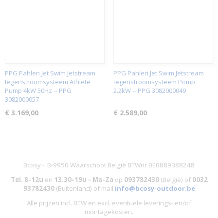
PPG Pahlen Jet Swim Jetstream
PPG Pahlen Jet Swim Jetstream
tegenstroomsysteem Athlete
tegenstroomsysteem Pomp
Pump 4kW 50Hz -- PPG
2.2kW -- PPG 3082000049
3082000057
€ 3.169,00
€ 2.589,00
Bcosy - B-9950 Waarschoot België BTWnr BE0889388248
Tel. 8-12u
en
13.30-19u - Ma-Za
op
093782430
(België)
of
0032
93782430
(Buitenland) of mail
info@bcosy-outdoor.be
Alle prijzen incl. BTW en excl. eventuele leverings- en/of
montagekosten
.