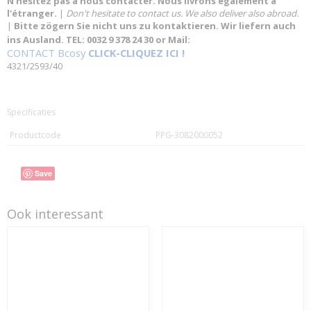
N'hésitez pas à nous contacter. Nous livrons également à
l'étranger.
|
Don't hesitate to contact us. We also deliver also abroad.
|
Bitte zögern Sie nicht uns zu kontaktieren. Wir liefern auch
ins Ausland. TEL: 0032 9 378 24 30 or Mail:
CONTACT Bcosy
CLICK-CLIQUEZ ICI !
4321/2593/40
Specificaties
Productcode
PPG-3082000052
Save
Ook interessant