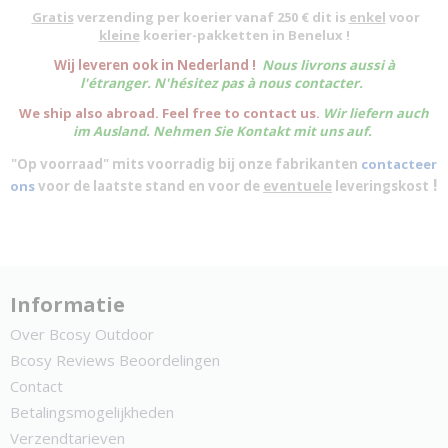
Gratis
verzending per koerier vanaf 250 € dit is
enkel
voor
kleine
koerier-pakketten in Benelux !
W
ij leveren ook in Nederland !
Nous livrons aussi à
l'
étranger
. N'hésitez pas à nous contacter.
We ship also abroad. Feel free to contact us.
Wir liefern auch
im Ausland. Nehmen Sie Kontakt mit uns auf.
"Op voorraad" mits voorradig bij onze fabrikanten
contacteer
!
ons
voor de laatste stand en voor de
eventuele
leveringskost
Informatie
Over Bcosy Outdoor
Bcosy Reviews Beoordelingen
Contact
Betalingsmogelijkheden
Verzendtarieven