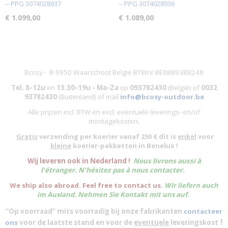
-- PPG 3074028937
-- PPG 3074028936
€ 1.099,00
€ 1.089,00
Bcosy - B-9950 Waarschoot België BTWnr BE0889388248
Tel. 8-12u
en
13.30-19u - Ma-Za
op
093782430
(België)
of
0032
93782430
(Buitenland) of mail
info@bcosy-outdoor.be
Alle prijzen incl. BTW en excl. eventuele leverings- en/of
montagekosten
.
Gratis
verzending per koerier vanaf 250 € dit is
enkel
voor
kleine
koerier-pakketten in Benelux !
W
ij leveren ook in Nederland !
Nous livrons aussi à
l'
étranger
. N'hésitez pas à nous contacter.
We ship also abroad. Feel free to contact us.
Wir liefern auch
im Ausland. Nehmen Sie Kontakt mit uns auf.
"Op voorraad" mits voorradig bij onze fabrikanten
contacteer
!
ons
voor de laatste stand en voor de
eventuele
leveringskost