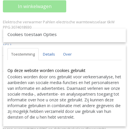
In winkelwagen
Elektrische verwarmer Pahlen electrische warmtewisselaar 6kW
PPG 3074018930
Cookies toestaan Opties
VRAAG NU UW KORTING
KLIK HIER-DISCOUNT CLIQUEZ
ICI !
Of bel ons op 0032 (0)9 378 24 30 want vragen kost niks en is
Toestemming
Details
Over
VRIJBLIJVEND ! We geven altijd de laagste prijsgarantie en
bovendien persoonlijk advies.
Op deze website worden cookies gebruikt
Wij geven op aanvraag via mail hierop een KORTING inclusief
Cookies worden door ons gebruikt voor verkeersanalyse, het
levering.
aanbieden van sociale media-functies en het personaliseren
OMSCHRIJVING
De elektrische verwarmers van Pahlen met een vermogen van 3,0 tot
van informatie en advertenties. Daarnaast verlenen we onze
18,0 kW zijn ontworpen voor continue doorstroming met een zo klein
sociale media-, advertentie- en analysepartners toegang tot
mogelijk drukverlies. Het toestel is zeer compact en neemt dus weinig
informatie over hoe u onze site gebruikt. Zij kunnen deze
plaats in. De buitenmantel en kabelkast zijn gemaakt van kunststof,
informatie gebruiken in combinatie met andere gegevens die
terwijl het verwarmingselement vervaardigd is uit
zij mogelijk hebben verzameld door uw gebruik van hun
nikkel/ijzer/chroomlegering. De elektrische verwarmer wordt geleverd
diensten of die u hen hebt verstrekt.
met koppelstukken die gelijmd worden op buizen met 50 mm diameter.
Alle toestellen zijn uitgerust met een thermostaat 0-45°C, beveiliging