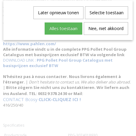
tegen oververhitting 60°C en debietschakelaar (flowswitch).
SPECIFICATIES
Materiaal: Roestvrij staal 316 Aansluitingen: In: 50 mm : Out: 50 mm
Later opnieuw tonen
Selectie toestaan
Vermogen: 6 kw Stroom Tri-fase 220 V AC: 15 A Stroom Tri-fase 400 V
AC + N: 0,375
Alles toestaan
Nee, niet akkoord
Link naar de website van de fabrikant:
https://www.pahlen.com/
Alle informatie vindt u in de complete PPG Pollet Pool Group
Catalogus met basisprijzen exclusief BTW via volgende link
DOWNLOAD LINK :
PPG Pollet Pool Group Catalogus met
basisprijzen exclusief BTW
N'hésitez pas à nous contacter. Nous livrons également à
l'étranger.
|
Don't hesitate to contact us. We also deliver also abroad.
|
Bitte zögern Sie nicht uns zu kontaktieren. Wir liefern auch
ins Ausland. TEL: 0032 9 378 24 30 or Mail:
CONTACT Bcosy
CLICK-CLIQUEZ ICI !
416/250/40
Specificaties
Productcode
PPG-3074018930