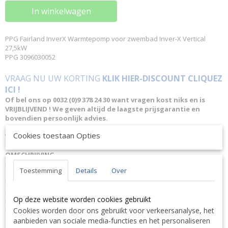
In winkelwagen
PPG Fairland InverX Warmtepomp voor zwembad Inver-X Vertical
27,5kW
PPG 3096030052
VRAAG NU UW KORTING
KLIK HIER-DISCOUNT CLIQUEZ
ICI !
Of bel ons op 0032 (0)9 378 24 30 want vragen kost niks en is
VRIJBLIJVEND ! We geven altijd de laagste prijsgarantie en
bovendien persoonlijk advies.
Cookies toestaan Opties
Wij geven op aanvraag via mail hierop een KORTING inclusief
levering.
OMSCHRIJVING
De INVER X is zonder twijfel de meest revolutionaire warmtepomp van
Toestemming
Details
Over
de afgelopen jaren. INVER X combineert een stille werking met
krachtige turboprestaties. De gepatenteerde Turbo Silence Tech®?
regeling zorgt voor een perfecte balans tussen de
Op deze website worden cookies gebruikt
invertercompressorregeling en warmte-uitwisselingstechnologie. Het
resultaat? Zwembad sneller opgewarmd, lager energieverbruik en...
Cookies worden door ons gebruikt voor verkeersanalyse, het
superstille werking. Kortom, alles waar intelligente
aanbieden van sociale media-functies en het personaliseren