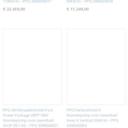
110KW tri -- PPG 3096030017
60KW tri -- PPG 3096030016
€ 22.459,00
€ 11.249,00
PPG VB Klimaattechniek Pool
PPG Fairland InverX
Power Package VBPP VBIV
Warmtepomp voor zwembad
Warmtepomp voor zwembad
Inver-X Vertical 35kW tri -- PPG
35/3F V8.1-AS -- PPG 3096040027
3096030054