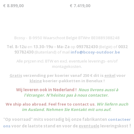
€ 8.899,00
€ 7.419,00
Bcosy - B-9950 Waarschoot België BTWnr BE0889388248
Tel. 8-12u
en
13.30-19u - Ma-Za
op
093782430
(België)
of
0032
93782430
(Buitenland) of mail
info@bcosy-outdoor.be
Alle prijzen incl. BTW en excl. eventuele leverings- en/of
montagekosten
.
Gratis
verzending per koerier vanaf 250 € dit is
enkel
voor
kleine
koerier-pakketten in Benelux !
W
ij leveren ook in Nederland !
Nous livrons aussi à
l'
étranger
. N'hésitez pas à nous contacter.
We ship also abroad. Feel free to contact us.
Wir liefern auch
im Ausland. Nehmen Sie Kontakt mit uns auf.
"Op voorraad" mits voorradig bij onze fabrikanten
contacteer
!
ons
voor de laatste stand en voor de
eventuele
leveringskost