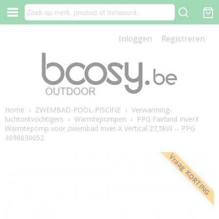
Inloggen
Registreren
Home
›
ZWEMBAD-POOL-PISCINE
›
Verwarming-
luchtontvochtigers
›
Warmtepompen
›
PPG Fairland InverX
Warmtepomp voor zwembad Inver-X Vertical 27,5kW -- PPG
3096030052
Vraag KORTING