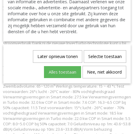
zwembadtechnologie om draait.
van informatie en advertenties. Daarnaast verlenen we onze
ALGEMEEN
sociale media-, advertentie- en analysepartners toegang tot
Voordelen Gepatenteerde zeshoek: Originele gepatenteerde
informatie over hoe u onze site gebruikt. Zij kunnen deze
zeshoek met honingraat, de grootste gecombineerde ruimte.
informatie gebruiken in combinatie met andere gegevens die
Intelligent touchscreen: Het fraai ontworpen touchscreen geeft u te
zij mogelijk hebben verzameld door uw gebruik van hun
allen tijde informatie over de status van uw INVER X. Gratis
diensten of die u hen hebt verstrekt.
ingebouwde wifi: Om uw INVER X altijd en overal naar wens aan te
sturen. Weetjes 20% extra verwarmingsvermogen met laag
stroomverbruik Dankzij de nieuwe lnverTurbo-technologie kunt u bij
het begin van het seizoen 20% meer stroom opwekken om het
zwembad snel op te warmen. Eén druk op de toets is voldoende om
Later opnieuw tonen
Selectie toestaan
die 20% extra verwarmingsvermogen te benutten.
SPECIFICATIES
Garantie: 3 jaar garantie : 10 jaar op compressor : 12 jaar op
Alles toestaan
Nee, niet akkoord
warmtewisselaar Gewicht: 104 kg Breedte: 709 mm Hoogte: 942 mm
Aansluiting IN: 50 mm Aansluiting OUT: 50 mm Aanbevolen
Zwembadvolume: 65~120 m³ Werkings temperature: 15 ~ 43 °c Test
voorwaarden: 26°c lucht - 26°C water - 80% vochtigheidsgraad
Verwarmingsvermogen in Smart mode: 27.5 kw Verwarmingsvermogen
in Turbo mode: 32.0 kw COP in Smart mode: 7.6 COP: 16.3~6.5 COP bij
50% capaciteit: 11.5 Test voorwaarden: 15°c lucht - 26°C water - 70%
vochtigheidsgraad Verwarmingsvermogen in Smart mode: 18.5 kw
Verwarmingsvermogen in Turbo mode: 22.0 kw COP in Smart mode: 5.5
COP: 8.0~5.0 COP bij 50% capaciteit: 7.0 Geluidsniveau op 1m: 43.6~53.8
dB(A) Geluidsniveau op 10m: 23.6~33.8 dB(A) Vorm behuizing