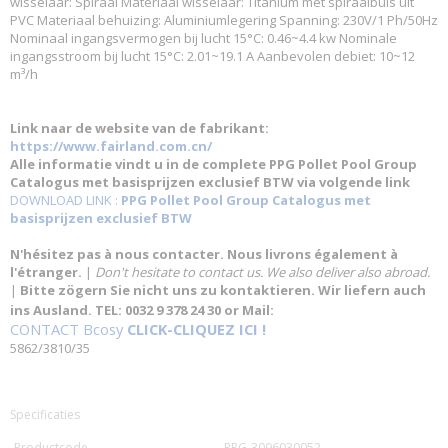
wisselaar: Spiraal Materiaal wisselaar: Titanium met spiraalbuis uit
PVC Materiaal behuizing: Aluminiumlegering Spanning: 230V/1 Ph/50Hz
Nominaal ingangsvermogen bij lucht 15°C: 0.46~4.4 kw Nominale
ingangsstroom bij lucht 15°C: 2.01~19.1 A Aanbevolen debiet: 10~12
m³/h
Link naar de website van de fabrikant:
https://www.fairland.com.cn/
Alle informatie vindt u in de complete PPG Pollet Pool Group
Catalogus met basisprijzen exclusief BTW via volgende link
DOWNLOAD LINK :
PPG Pollet Pool Group Catalogus met
basisprijzen exclusief BTW
N'hésitez pas à nous contacter. Nous livrons également à
l'étranger.
|
Don't hesitate to contact us. We also deliver also abroad.
|
Bitte zögern Sie nicht uns zu kontaktieren. Wir liefern auch
ins Ausland. TEL: 0032 9 378 24 30 or Mail:
CONTACT Bcosy
CLICK-CLIQUEZ ICI !
5862/3810/35
Specificaties
Productcode
PPG-3096030052