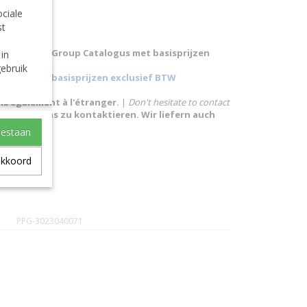
ciale
st
 Pollet Pool Group Catalogus met basisprijzen
 in
ebruik
alogus met basisprijzen exclusief BTW
ns également à l'étranger.
|
Don't hesitate to contact
Sie nicht uns zu kontaktieren. Wir liefern auch
oestaan
akkoord
PPG-3023040071