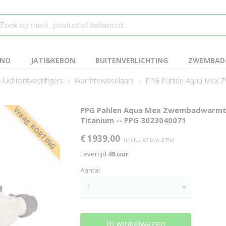
ANO
JATI&KEBON
BUITENVERLICHTING
ZWEMBAD-
luchtontvochtigers
›
Warmtewisselaars
›
PPG Pahlen Aqua Mex Z
Vraag KORTING
PPG Pahlen Aqua Mex Zwembadwarmte
Titanium -- PPG 3023040071
€ 1939,00
(inclusief btw 21%)
Levertijd
48 uur
Aantal
In winkelwagen