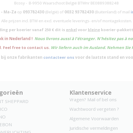
Bcosy - B-9950 Waarschoot België BTWnr BE0889388248
 - Ma-Za
op
093782430
(België)
of
0032 93782430
(Buitenland) of mail
i
Alle prijzen incl. BTW en excl. eventuele leverings- en/of montagekosten
.
ing per koerier vanaf 250 € dit is
enkel
voor
kleine
koerier-pakkett
ok in Nederland !
Nous livrons aussi à l'
étranger
. N'hésitez pas à n
. Feel free to contact us.
Wir liefern auch im Ausland. Nehmen Sie 
 bij onze fabrikanten
contacteer ons
voor de laatste stand en vo
gorieën
Klantenservice
Vragen? Mail of bel ons
NT SHEPPARD
ICO
Wachtwoord vergeten ?
NO
Algemene Voorwaarden
KEBON
Juridische vermeldingen
NVERLICHTING