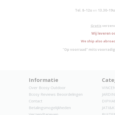
Tel. 8-12u
en
13.30-19u
Gratis
verzend
W
ij leveren o
We ship also abroad
"Op voorraad" mits voorradig
Informatie
Cate
Over Bcosy Outdoor
VINCE
Bcosy Reviews Beoordelingen
JARDIN
Contact
DIPHA
Betalingsmogelijkheden
JATI&
Verzendtarieven
BUITE