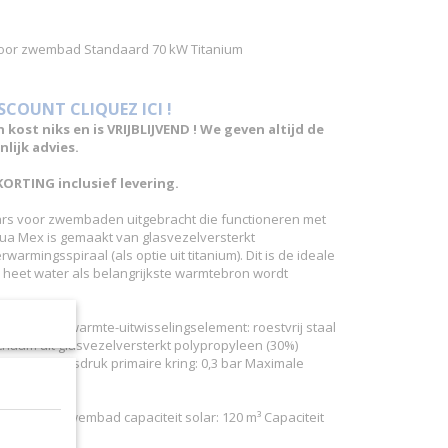
or zwembad Standaard 70 kW Titanium
ISCOUNT CLIQUEZ ICI !
n kost niks en is VRIJBLIJVEND ! We geven altijd de
lijk advies.
KORTING inclusief levering.
rs voor zwembaden uitgebracht die functioneren met
ua Mex is gemaakt van glasvezelversterkt
warmingsspiraal (als optie uit titanium). Dit is de ideale
eet water als belangrijkste warmtebron wordt
pties voor warmte-uitwisselingselement: roestvrij staal
chaam uit glasvezelversterkt polypropyleen (30%)
imale bedrijfsdruk primaire kring: 0,3 bar Maximale
ler: 70 kw Zwembad capaciteit solar: 120 m³ Capaciteit