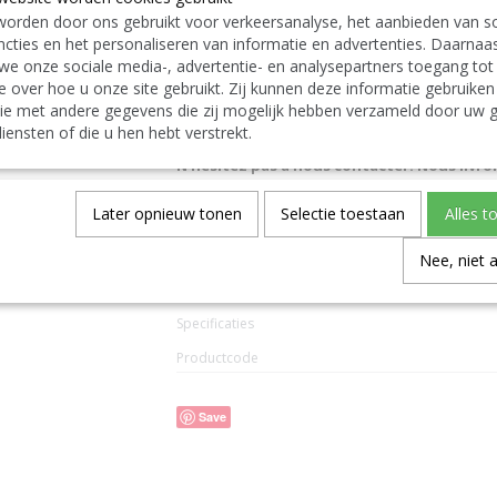
orden door ons gebruikt voor verkeersanalyse, het aanbieden van so
cties en het personaliseren van informatie en advertenties. Daarnaa
Link naar de website van de fabrikant:
we onze sociale media-, advertentie- en analysepartners toegang tot
https://www.pahlen.com/
Alle informatie vindt u in de complete PPG
e over hoe u onze site gebruikt. Zij kunnen deze informatie gebruiken
exclusief BTW via volgende link
ie met andere gegevens die zij mogelijk hebben verzameld door uw g
DOWNLOAD LINK :
PPG Pollet Pool Group Cat
iensten of die u hen hebt verstrekt.
N'hésitez pas à nous contacter. Nous livro
us. We also deliver also abroad.
|
Bitte zögern 
ins Ausland. TEL: 0032 9 378 24 30 or Mail:
Later opnieuw tonen
Selectie toestaan
Alles t
CONTACT Bcosy
CLICK-CLIQUEZ ICI !
1767/1060/40
Nee, niet 
Specificaties
Productcode
Save