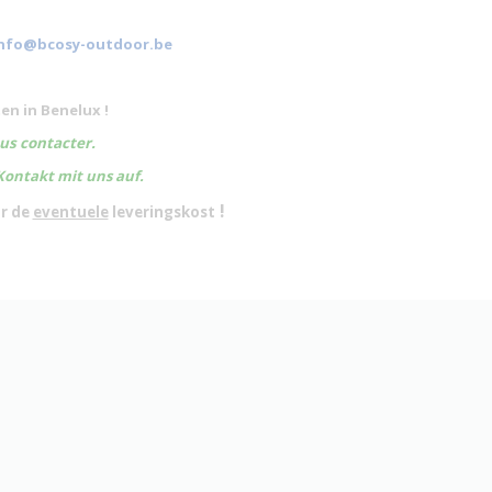
nfo@bcosy-outdoor.be
en in Benelux !
ous contacter.
Kontakt mit uns auf.
!
or de
eventuele
leveringskost