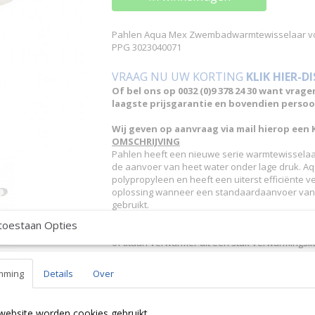
Pahlen Aqua Mex Zwembadwarmtewisselaar vo
PPG 3023040071
VRAAG NU UW KORTING
KLIK HIER-D
Of bel ons op 0032 (0)9 378 24 30 want vrage
laagste prijsgarantie en bovendien persoon
Wij geven op aanvraag via mail hierop een 
OMSCHRIJVING
Pahlen heeft een nieuwe serie warmtewisselaa
de aanvoer van heet water onder lage druk. Aq
polypropyleen en heeft een uiterst efficiënte ver
oplossing wanneer een standaardaanvoer van h
gebruikt.
ALGEMEEN
toestaan Opties
Eigenschappen 3 vermogens: 40 - 70 - 100 kW 2 o
of titaan Verwarmer uit één stuk Verwarmingsli
Maximale bedrijfsdruk primaire kring: 6 bar Min
bedrijfsdruk: 2,5 bar
mming
Details
Over
SPECIFICATIES
Zwembad capaciteit boiler: 180 m³ Capaciteit boi
solar: 27 kw Materiaal wisselaar: Titanium
website worden cookies gebruikt