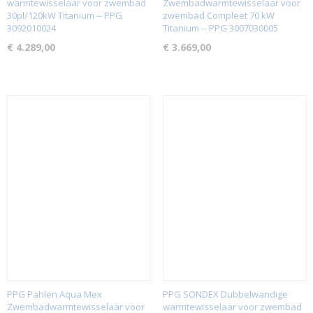
warmtewisselaar voor zwembad
Zwembadwarmtewisselaar voor
30pl/120kW Titanium -- PPG
zwembad Compleet 70 kW
3092010024
Titanium -- PPG 3007030005
€ 4.289,00
€ 3.669,00
PPG Pahlen Aqua Mex
PPG SONDEX Dubbelwandige
Zwembadwarmtewisselaar voor
warmtewisselaar voor zwembad