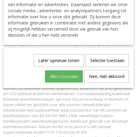
ALGEMEEN
van informatie en advertenties. Daarnaast verlenen we onze
Eigenschappen Lange levensduur: Leverbaar met pijpenbundels uit
sociale media-, advertentie- en analysepartners toegang tot
titanium of koper-nikkel. 10 jaar garantie: 10 jaar garantie tegen roest
informatie over hoe u onze site gebruikt. Zij kunnen deze
op alle onderdelen van titanium die in contact staan met
zwembadwater. Energiebesparing: Warmt zwembaden tot drie keer
informatie gebruiken in combinatie met andere gegevens die
sneller op dan concurrerende toestellen, zodat de gebruikskosten
zij mogelijk hebben verzameld door uw gebruik van hun
lager uitvallen en u geld kunt uitsparen. Thermostaataansluitingen:
diensten of die u hen hebt verstrekt.
Ingebouwde thermostaataansluitingen van 7 mm voor meer
installatiegemak. Onderhoudsvriendelijk: Eenvoudig te demonteren
pijpenbundel en eindkappen voor meer onderhouds- en
reinigingsgemak. Eenvoudig te installeren: De populaire modellen
Later opnieuw tonen
Selectie toestaan
5113 en 5114 hebben eindkappen uit composietmateriaal en
lijmverbindingen voor eenvoudige montage direct op de
zwembadleiding. Voordelen Energiebesparing Bowman
Alles toestaan
Nee, niet akkoord
warmtewisselaars gebruiken meer warmteoverdrachtsbuizen dan
concurrerende producten en werken dus veel efficiënter: zwembaden
worden tot drie keer sneller opgewarmd, waardoor de energiekosten
en CO2-uitstoot drastisch verminderen. Corrosiebestendig materiaal
Bowman warmtewisselaars zijn naar keuze leverbaar in titanium of
koper-nikkel en geschikt voor alle soorten zwembadwater.
Uitstekende betrouwbaarheid Geproduceerd in het VK conform de
kwaliteitseisen van BS EN ISO 9001-2008: wereldwijd maken
tienduizenden zwembadeigenaren dankbaar gebruik van Bowman
warmtewisselaars. Nieuw model voor jaccuzi's Het nieuwe
supercompacte model 5113-1 levert tot 25 kW