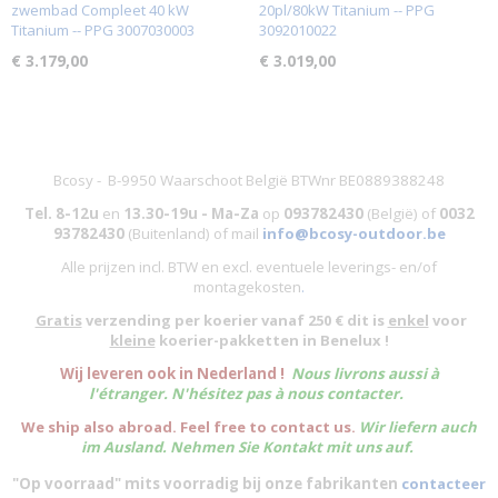
zwembad Compleet 40 kW
20pl/80kW Titanium -- PPG
Titanium -- PPG 3007030003
3092010022
€ 3.179,00
€ 3.019,00
Bcosy - B-9950 Waarschoot België BTWnr BE0889388248
Tel. 8-12u
en
13.30-19u - Ma-Za
op
093782430
(België)
of
0032
93782430
(Buitenland) of mail
info@bcosy-outdoor.be
Alle prijzen incl. BTW en excl. eventuele leverings- en/of
montagekosten
.
Gratis
verzending per koerier vanaf 250 € dit is
enkel
voor
kleine
koerier-pakketten in Benelux !
W
ij leveren ook in Nederland !
Nous livrons aussi à
l'
étranger
. N'hésitez pas à nous contacter.
We ship also abroad. Feel free to contact us.
Wir liefern auch
im Ausland. Nehmen Sie Kontakt mit uns auf.
"Op voorraad" mits voorradig bij onze fabrikanten
contacteer