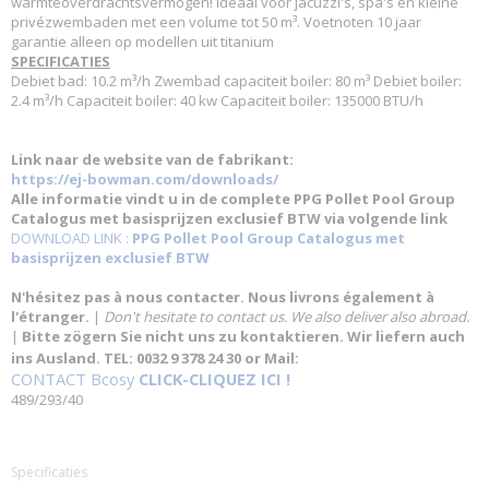
warmteoverdrachtsvermogen! Ideaal voor jacuzzi's, spa's en kleine
privézwembaden met een volume tot 50 m³. Voetnoten 10 jaar
garantie alleen op modellen uit titanium
SPECIFICATIES
Debiet bad: 10.2 m³/h Zwembad capaciteit boiler: 80 m³ Debiet boiler:
2.4 m³/h Capaciteit boiler: 40 kw Capaciteit boiler: 135000 BTU/h
Link naar de website van de fabrikant:
https://ej-bowman.com/downloads/
Alle informatie vindt u in de complete PPG Pollet Pool Group
Catalogus met basisprijzen exclusief BTW via volgende link
DOWNLOAD LINK :
PPG Pollet Pool Group Catalogus met
basisprijzen exclusief BTW
N'hésitez pas à nous contacter. Nous livrons également à
l'étranger.
|
Don't hesitate to contact us. We also deliver also abroad.
|
Bitte zögern Sie nicht uns zu kontaktieren. Wir liefern auch
ins Ausland. TEL: 0032 9 378 24 30 or Mail:
CONTACT Bcosy
CLICK-CLIQUEZ ICI !
489/293/40
Specificaties