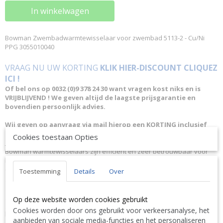
In winkelwagen
Bowman Zwembadwarmtewisselaar voor zwembad 5113-2 - Cu/Ni
PPG 3055010040
VRAAG NU UW KORTING
KLIK HIER-DISCOUNT CLIQUEZ
ICI !
Of bel ons op 0032 (0)9 378 24 30 want vragen kost niks en is
VRIJBLIJVEND ! We geven altijd de laagste prijsgarantie en
bovendien persoonlijk advies.
Wij geven op aanvraag via mail hierop een KORTING inclusief
levering.
Cookies toestaan Opties
OMSCHRIJVING
Bowman warmtewisselaars zijn efficiënt en zeer betrouwbaar voor
het opwarmen van zwembaden, spa's en jacuzzi's, voor zowel
commercieel als privégebruik. Verkrijgbaar in twee uitvoeringen voor
Toestemming
Details
Over
gebruik met klassieke boilers of met
zonnecollectoren/warmtepompen. Het unieke ontwerp en de
geavanceerde technologie van Bowman warmtewisselaars staan
Op deze website worden cookies gebruikt
garant voor een optimale warmteoverdracht, maximale
Cookies worden door ons gebruikt voor verkeersanalyse, het
bedrijfszekerheid en lange levensduur.
aanbieden van sociale media-functies en het personaliseren