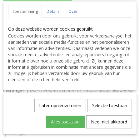
Toestemming
Details
Over
Aseko Elektroliet voor CLF sonde
PPG 3016010104
OMSCHRIJVING
Electrolyte for the CLF probe
Op deze website worden cookies gebruikt
Cookies worden door ons gebruikt voor verkeersanalyse, het
aanbieden van sociale media-functies en het personaliseren
Link naar de website van de fabrikant:
van informatie en advertenties. Daarnaast verlenen we onze
https://www.aseko.com/en/home/
sociale media-, advertentie- en analysepartners toegang tot
Alle informatie vindt u in de complete PPG Pollet Pool Group
informatie over hoe u onze site gebruikt. Zij kunnen deze
Catalogus met basisprijzen exclusief BTW via volgende link
informatie gebruiken in combinatie met andere gegevens die
DOWNLOAD LINK :
PPG Pollet Pool Group Catalogus met
zij mogelijk hebben verzameld door uw gebruik van hun
basisprijzen exclusief BTW
diensten of die u hen hebt verstrekt.
N'hésitez pas à nous contacter. Nous livrons également à
l'étranger.
|
Don't hesitate to contact us. We also deliver also abroad.
|
Bitte zögern Sie nicht uns zu kontaktieren. Wir liefern auch
ins Ausland. TEL: 0032 9 378 24 30 or Mail:
Later opnieuw tonen
Selectie toestaan
CONTACT Bcosy
CLICK-CLIQUEZ ICI !
34/22/35
Alles toestaan
Nee, niet akkoord
Specificaties