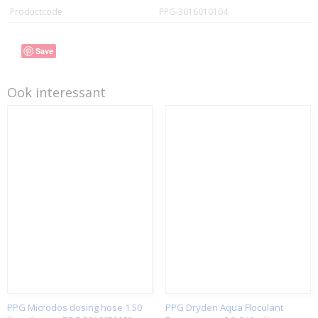
Productcode
PPG-3016010104
Save
Ook interessant
PPG Microdos dosing hose 1.50
PPG Dryden Aqua Floculant