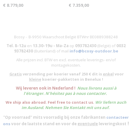
€ 8.779,00
€ 7.359,00
Bcosy - B-9950 Waarschoot België BTWnr BE0889388248
Tel. 8-12u
en
13.30-19u - Ma-Za
op
093782430
(België)
of
0032
93782430
(Buitenland) of mail
info@bcosy-outdoor.be
Alle prijzen incl. BTW en excl. eventuele leverings- en/of
montagekosten
.
Gratis
verzending per koerier vanaf 250 € dit is
enkel
voor
kleine
koerier-pakketten in Benelux !
W
ij leveren ook in Nederland !
Nous livrons aussi à
l'
étranger
. N'hésitez pas à nous contacter.
We ship also abroad. Feel free to contact us.
Wir liefern auch
im Ausland. Nehmen Sie Kontakt mit uns auf.
"Op voorraad" mits voorradig bij onze fabrikanten
contacteer
!
ons
voor de laatste stand en voor de
eventuele
leveringskost