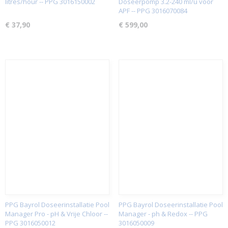
litres/hour -- PPG 3016150002
Doseerpomp 3.2-240 ml/u voor
APF -- PPG 3016070084
€ 37,90
€ 599,00
PPG Bayrol Doseerinstallatie Pool
PPG Bayrol Doseerinstallatie Pool
Manager Pro - pH & Vrije Chloor --
Manager - ph & Redox -- PPG
PPG 3016050012
3016050009