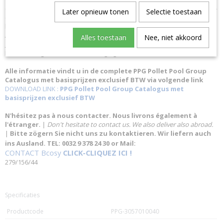
en opvoerpomp Magnetothermische stroomonderbreker voor filtratie-
Later opnieuw tonen
Selectie toestaan
en opvoerpomp (max. 10 A, 16 A als optie) 12 V-
beveiligingstransformator voor verlichting (conform CEI/IEC 61558-2-6)
Aan/uit-schakelaar
Alles toestaan
Nee, niet akkoord
SPECIFICATIES
Beschermingsklasse: IP60 Beveiligingsschakelaar: 6,3-10 A
Alle informatie vindt u in de complete PPG Pollet Pool Group
Catalogus met basisprijzen exclusief BTW via volgende link
DOWNLOAD LINK :
PPG Pollet Pool Group Catalogus met
basisprijzen exclusief BTW
N'hésitez pas à nous contacter. Nous livrons également à
l'étranger.
|
Don't hesitate to contact us. We also deliver also abroad.
|
Bitte zögern Sie nicht uns zu kontaktieren. Wir liefern auch
ins Ausland. TEL: 0032 9 378 24 30 or Mail:
CONTACT Bcosy
CLICK-CLIQUEZ ICI !
279/156/44
Specificaties
Productcode
PPG-3057010040