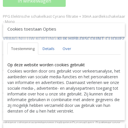
In winkelwagen
PPG Elektrische schakelkast Cyrano filtratie + 30mA aardlekschakelaar
- Mono
PPG 3057010040
Cookies toestaan Opties
VRAAG NU UW KORTING
KLIK HIER-DISCOUNT CLIQUEZ
ICI !
Toestemming
Details
Over
Of bel ons op 0032 (0)9 378 24 30 want vragen kost niks en is
VRIJBLIJVEND ! We geven altijd de laagste prijsgarantie en
bovendien persoonlijk advies.
Op deze website worden cookies gebruikt
Cookies worden door ons gebruikt voor verkeersanalyse, het
Wij geven op aanvraag via mail hierop een KORTING inclusief
levering.
aanbieden van sociale media-functies en het personaliseren
OMSCHRIJVING
van informatie en advertenties. Daarnaast verlenen we onze
Cyrano Filtr. + 30mA diff. Mono
sociale media-, advertentie- en analysepartners toegang tot
ALGEMEEN
informatie over hoe u onze site gebruikt. Zij kunnen deze
Eigenschappen Kast met beschermingsgraad IP55 Zijdelings
informatie gebruiken in combinatie met andere gegevens die
opengaande deur, afgerond en gevlamd Scharnierende deur
zij mogelijk hebben verzameld door uw gebruik van hun
Waterdichte schakelaars aan de zijkant van de schakelkast Bekabeld
diensten of die u hen hebt verstrekt.
voor eenfasige of driefasige aansluiting (eenfasig op aanvraag)
Opties: aardlekschakelaar 30 mA, beveiligde en (of niet) aangestuurde
uitgang, uitgang warmtepomp (zekering D-curve) enz. Dagtimer voor
filtratie- en opvoerpomp Schakelaar 'auto/uit/manueel' voor filtratie-