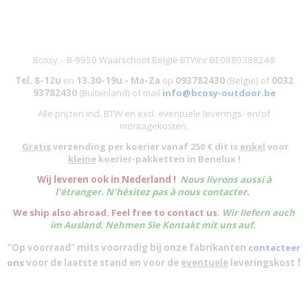
Bcosy - B-9950 Waarschoot België BTWnr BE0889388248
Tel. 8-12u
en
13.30-19u - Ma-Za
op
093782430
(België)
of
0032
93782430
(Buitenland) of mail
info@bcosy-outdoor.be
Alle prijzen incl. BTW en excl. eventuele leverings- en/of
montagekosten
.
Gratis
verzending per koerier vanaf 250 € dit is
enkel
voor
kleine
koerier-pakketten in Benelux !
W
ij leveren ook in Nederland !
Nous livrons aussi à
l'
étranger
. N'hésitez pas à nous contacter.
We ship also abroad. Feel free to contact us.
Wir liefern auch
im Ausland. Nehmen Sie Kontakt mit uns auf.
"Op voorraad" mits voorradig bij onze fabrikanten
contacteer
!
ons
voor de laatste stand en voor de
eventuele
leveringskost