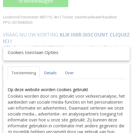
In winkelwagen
Lovibond Fotometer MD110, 4in1 Tester zwembadwaterkwalteit
PPG 3010040030
VRAAG NU UW KORTING
KLIK HIER-DISCOUNT CLIQUEZ
ICI !
Of bel ons op 0032 (0)9 378 24 30 want vragen kost niks en is
Cookies toestaan Opties
VRIJBLIJVEND ! We geven altijd de laagste prijsgarantie en
bovendien persoonlijk advies.
Wij geven op aanvraag via mail hierop een KORTING inclusief
Toestemming
Details
Over
levering.
OMSCHRIJVING
Alle MD 110 fotometers hebben Bluetooth®. Om optimaal gebruik
Op deze website worden cookies gebruikt
daarvan te maken, biedt Tintometer een app aan voor mobiele
apparaten alsook computersoftware met dongle. De meetresultaten
Cookies worden door ons gebruikt voor verkeersanalyse, het
worden via de Bluetooth®-interface naar externe apparaten
aanbieden van sociale media-functies en het personaliseren
verzonden voor snelle evaluatie en verwerking. Zo kunt u alle
van informatie en advertenties. Daarnaast verlenen we onze
gegevens direct ter plaatse evalueren en zo nodig aanpassen.
sociale media-, advertentie- en analysepartners toegang tot
SPECIFICATIES
informatie over hoe u onze site gebruikt. Zij kunnen deze
Eigenschappen: Bluetooth®-interface : Scrollgeheugen : Automatische
informatie gebruiken in combinatie met andere gegevens die
uitschakeling : Indicator kalibratiemodus Voordelen: Waterdicht
zij mogelijk hebben verzameld door uw gebruik van hun
ontwerp : Nauwkeurige, reproduceerbare resultaten : Het optische