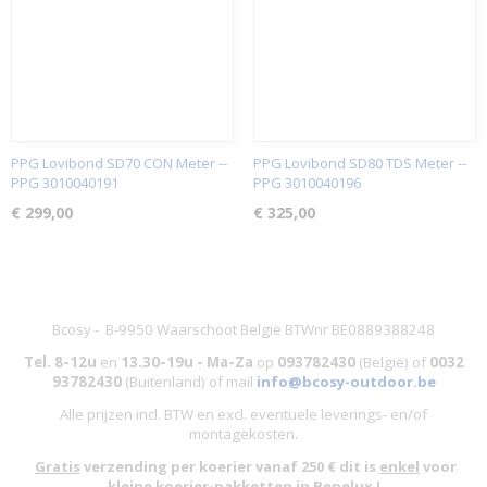
PPG Lovibond SD70 CON Meter --
PPG Lovibond SD80 TDS Meter --
PPG 3010040191
PPG 3010040196
€ 299,00
€ 325,00
Bcosy - B-9950 Waarschoot België BTWnr BE0889388248
Tel. 8-12u
en
13.30-19u - Ma-Za
op
093782430
(België)
of
0032
93782430
(Buitenland) of mail
info@bcosy-outdoor.be
Alle prijzen incl. BTW en excl. eventuele leverings- en/of
montagekosten
.
Gratis
verzending per koerier vanaf 250 € dit is
enkel
voor
kleine
koerier-pakketten in Benelux !