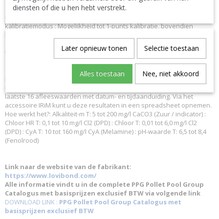
diensten of die u hen hebt verstrekt.
systeem van de MD 110 maakt gebruik van leds en ontstoorfilters die
u snel betrouwbare resultaten geven. : Door gebruiker instelbare
kalibratiemodus : Mogelijkheid tot 1-punts kalibratie, bovendien
kunnen alle MD 110 toestellen de afleeswaarden rechtstreeks in
absolute of procentuele eenheden. : Eenmalige nulinstelling : Na elke
Later opnieuw tonen
Selectie toestaan
test hoeft u niet langer te wachten totdat uw toestel weer op nul wordt
gezet. Bij het testen van een nieuw monster zet u het toestel één keer
op nul. Voor alle volgende tests van dat monster hoeft u het toestel
Alles toestaan
Nee, niet akkoord
niet opnieuw op nul te zetten. : Automatische gegevensopslag met
mogelijkheid tot verzending : De MD 110 bewaart automatisch de
laatste 16 afleeswaarden met datum- en tijdaanduiding. Via het
accessoire IRiM kunt u deze resultaten in een spreadsheet opnemen.
Hoe werkt het?: Alkaliteit-m T: 5 tot 200 mg/l CaCO3 (Zuur / indicator) :
Chloor HR T: 0,1 tot 10 mg/l Cl2 (DPD) : Chloor T: 0,01 tot 6,0 mg/l Cl2
(DPD) : CyA T: 10 tot 160 mg/l CyA (Melamine) : pH-waarde T: 6,5 tot 8,4
(Fenolrood)
Link naar de website van de fabrikant:
https://www.lovibond.com/
Alle informatie vindt u in de complete PPG Pollet Pool Group
Catalogus met basisprijzen exclusief BTW via volgende link
DOWNLOAD LINK :
PPG Pollet Pool Group Catalogus met
basisprijzen exclusief BTW