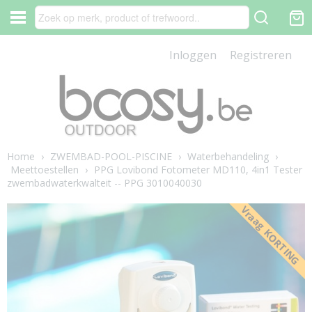
Inloggen
Registreren
Home
›
ZWEMBAD-POOL-PISCINE
›
Waterbehandeling
›
Meettoestellen
›
PPG Lovibond Fotometer MD110, 4in1 Tester
zwembadwaterkwalteit -- PPG 3010040030
Vraag KORTING