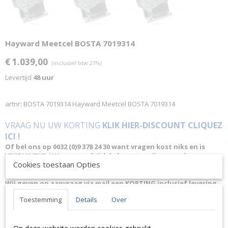
Hayward Meetcel BOSTA 7019314
€ 1.039,00
(inclusief btw 21%)
Levertijd
48 uur
artnr: BOSTA 7019314 Hayward Meetcel BOSTA 7019314
VRAAG NU UW KORTING
KLIK HIER-DISCOUNT CLIQUEZ
ICI !
Of bel ons op 0032 (0)9 378 24 30 want vragen kost niks en is
VRIJBLIJVEND ! We geven altijd de laagste prijsgarantie en
Cookies toestaan Opties
bovendien persoonlijk advies.
Wij geven op aanvraag via mail een KORTING inclusief levering.
Toestemming
Details
Over
N'hésitez pas à nous contacter. Nous livrons également à
l'étranger.
|
Don't hesitate to contact us. We also deliver also abroad.
|
Bitte zögern Sie nicht uns zu kontaktieren. Wir liefern auch