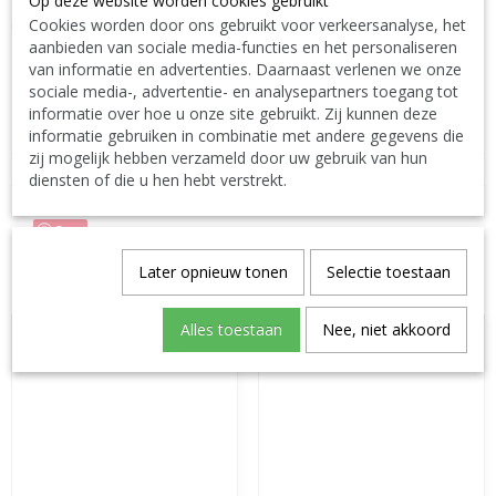
Op deze website worden cookies gebruikt
ins Ausland. TEL: 0032 9 378 24 30 or Mail:
Cookies worden door ons gebruikt voor verkeersanalyse, het
CONTACT Bcosy
CLICK-CLIQUEZ ICI !
aanbieden van sociale media-functies en het personaliseren
van informatie en advertenties. Daarnaast verlenen we onze
sociale media-, advertentie- en analysepartners toegang tot
Specificaties
informatie over hoe u onze site gebruikt. Zij kunnen deze
informatie gebruiken in combinatie met andere gegevens die
Productcode
BO-7019314
zij mogelijk hebben verzameld door uw gebruik van hun
EAN code
Hayward
diensten of die u hen hebt verstrekt.
Save
Later opnieuw tonen
Selectie toestaan
Ook interessant
Alles toestaan
Nee, niet akkoord