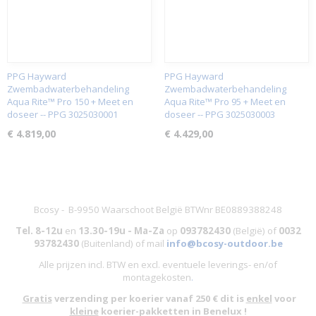
PPG Hayward
PPG Hayward
Zwembadwaterbehandeling
Zwembadwaterbehandeling
Aqua Rite™ Pro 150 + Meet en
Aqua Rite™ Pro 95 + Meet en
doseer -- PPG 3025030001
doseer -- PPG 3025030003
€ 4.819,00
€ 4.429,00
Bcosy - B-9950 Waarschoot België BTWnr BE0889388248
Tel. 8-12u
en
13.30-19u - Ma-Za
op
093782430
(België)
of
0032
93782430
(Buitenland) of mail
info@bcosy-outdoor.be
Alle prijzen incl. BTW en excl. eventuele leverings- en/of
montagekosten
.
Gratis
verzending per koerier vanaf 250 € dit is
enkel
voor
kleine
koerier-pakketten in Benelux !