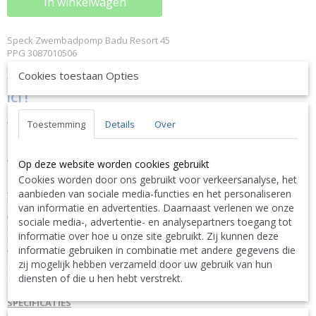
In winkelwagen
Speck Zwembadpomp Badu Resort 45
PPG 3087010506
Cookies toestaan Opties
VRAAG NU UW KORTING
KLIK HIER-DISCOUNT CLIQUEZ
ICI !
Of bel ons op 0032 (0)9 378 24 30 want vragen kost niks en is
Toestemming
Details
Over
VRIJBLIJVEND ! We geven altijd de laagste prijsgarantie en
bovendien persoonlijk advies.
Wij geven op aanvraag via mail hierop een KORTING inclusief
Op deze website worden cookies gebruikt
levering.
Cookies worden door ons gebruikt voor verkeersanalyse, het
OMSCHRIJVING
aanbieden van sociale media-functies en het personaliseren
Kostenbesparende pomp voor grote systemen. Licht en krachtig.
van informatie en advertenties. Daarnaast verlenen we onze
ALGEMEEN
sociale media-, advertentie- en analysepartners toegang tot
Hoe werkt het? Zwembadwatercirculatie door filtersysteem. De pomp
informatie over hoe u onze site gebruikt. Zij kunnen deze
kan maximaal 3 meter boven of onder het waterpeil geïnstalleerd
informatie gebruiken in combinatie met andere gegevens die
worden. Pomp uit één stuk met ingebouwde zeeftank. De
zij mogelijk hebben verzameld door uw gebruik van hun
mechanische afdichting is gemonteerd op een asbeschermingsbuis
uit kunststof. De motoras en de pompas komen niet in contact met het
diensten of die u hen hebt verstrekt.
zwembadwater, wat een volledige elektrische scheiding garandeert.
SPECIFICATIES
Merk: Badu Garantie: 3 jaar garantie Fase: III - 400/230 Variabele