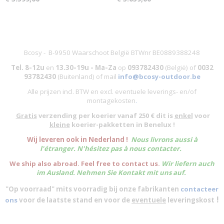
Bcosy - B-9950 Waarschoot België BTWnr BE0889388248
Tel. 8-12u
en
13.30-19u - Ma-Za
op
093782430
(België)
of
0032
93782430
(Buitenland) of mail
info@bcosy-outdoor.be
Alle prijzen incl. BTW en excl. eventuele leverings- en/of
montagekosten
.
Gratis
verzending per koerier vanaf 250 € dit is
enkel
voor
kleine
koerier-pakketten in Benelux !
W
ij leveren ook in Nederland !
Nous livrons aussi à
l'
étranger
. N'hésitez pas à nous contacter.
We ship also abroad. Feel free to contact us.
Wir liefern auch
im Ausland. Nehmen Sie Kontakt mit uns auf.
"Op voorraad" mits voorradig bij onze fabrikanten
contacteer
!
ons
voor de laatste stand en voor de
eventuele
leveringskost