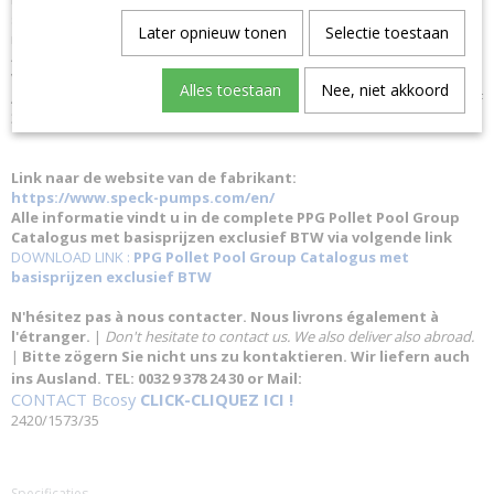
snelheid: Nee Debiet (op 10m): 45 m³/h Aansluiting IN: 90 mm Voorfilter
Later opnieuw tonen
Selectie toestaan
maaswijdte: Approx. 3.4 x 3.2 mm Pomphuis: PP GF 30 Behuizing: PP TV
40 Gland behuizing: PP TV 40 Diffuser: PP GF 30 Waaiermoer: PP GF 30
Voorfilter: PP Deksel: PC, Transparant/PA 66 GF 30 Lijm-aansluiting:
Alles toestaan
Nee, niet akkoord
ABS Schroeven: Roestvrij staal Vermogen motor: 2.6 kw Waaier: PPE GF
30/PP GF 30 Max zwembadomvang: 120-500 m³
Link naar de website van de fabrikant:
https://www.speck-pumps.com/en/
Alle informatie vindt u in de complete PPG Pollet Pool Group
Catalogus met basisprijzen exclusief BTW via volgende link
DOWNLOAD LINK :
PPG Pollet Pool Group Catalogus met
basisprijzen exclusief BTW
N'hésitez pas à nous contacter. Nous livrons également à
l'étranger.
|
Don't hesitate to contact us. We also deliver also abroad.
|
Bitte zögern Sie nicht uns zu kontaktieren. Wir liefern auch
ins Ausland. TEL: 0032 9 378 24 30 or Mail:
CONTACT Bcosy
CLICK-CLIQUEZ ICI !
2420/1573/35
Specificaties