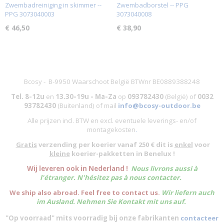
Zwembadreiniging in skimmer --
Zwembadborstel -- PPG
PPG 3073040003
3073040008
€ 46,50
€ 38,90
Bcosy - B-9950 Waarschoot België BTWnr BE0889388248
Tel. 8-12u
en
13.30-19u - Ma-Za
op
093782430
(België)
of
0032
93782430
(Buitenland) of mail
info@bcosy-outdoor.be
Alle prijzen incl. BTW en excl. eventuele leverings- en/of
montagekosten
.
Gratis
verzending per koerier vanaf 250 € dit is
enkel
voor
kleine
koerier-pakketten in Benelux !
W
ij leveren ook in Nederland !
Nous livrons aussi à
l'
étranger
. N'hésitez pas à nous contacter.
We ship also abroad. Feel free to contact us.
Wir liefern auch
im Ausland. Nehmen Sie Kontakt mit uns auf.
"Op voorraad" mits voorradig bij onze fabrikanten
contacteer