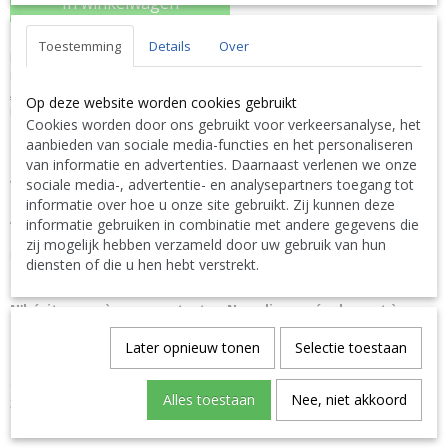
In winkelwagen
Toestemming
Details
Over
Pool Broom PRO Wandborstel Deluxe Zwembadborstel
PPG 3073040006
ALGEMEEN
Op deze website worden cookies gebruikt
Eigenschappen Speciaal ontworpen om algen en vuil van
Cookies worden door ons gebruikt voor verkeersanalyse, het
zwembadwanden te verwijderen. Borstel met gebogen uiteinden en
aanbieden van sociale media-functies en het personaliseren
duurzame nylon haren om alle rondingen en hoeken van het
van informatie en advertenties. Daarnaast verlenen we onze
zwembad schoon te maken. Geschikt voor alle zwembaden, ook met
vinyl liner.
sociale media-, advertentie- en analysepartners toegang tot
informatie over hoe u onze site gebruikt. Zij kunnen deze
Alle informatie vindt u in de complete PPG Pollet Pool Group
informatie gebruiken in combinatie met andere gegevens die
Catalogus met basisprijzen exclusief BTW via volgende link
zij mogelijk hebben verzameld door uw gebruik van hun
DOWNLOAD LINK :
PPG Pollet Pool Group Catalogus met
diensten of die u hen hebt verstrekt.
basisprijzen exclusief BTW
N'hésitez pas à nous contacter. Nous livrons également à
l'étranger.
|
Don't hesitate to contact us. We also deliver also abroad.
|
Bitte zögern Sie nicht uns zu kontaktieren. Wir liefern auch
Later opnieuw tonen
Selectie toestaan
ins Ausland. TEL: 0032 9 378 24 30 or Mail:
CONTACT Bcosy
CLICK-CLIQUEZ ICI !
Alles toestaan
Nee, niet akkoord
37/21/43