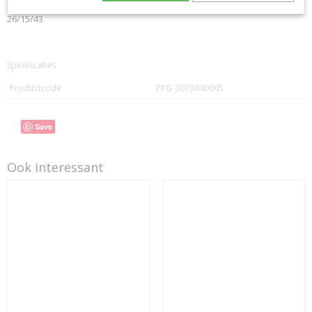
CONTACT Bcosy
CLICK-CLIQUEZ ICI !
26/15/43
Specificaties
Productcode
PPG-3073040005
Save
Ook interessant