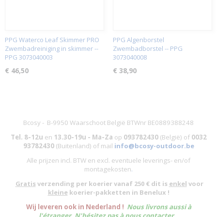
PPG Waterco Leaf Skimmer PRO
PPG Algenborstel
Zwembadreiniging in skimmer --
Zwembadborstel -- PPG
PPG 3073040003
3073040008
€ 46,50
€ 38,90
Bcosy - B-9950 Waarschoot België BTWnr BE0889388248
Tel. 8-12u
en
13.30-19u - Ma-Za
op
093782430
(België)
of
0032
93782430
(Buitenland) of mail
info@bcosy-outdoor.be
Alle prijzen incl. BTW en excl. eventuele leverings- en/of
montagekosten
.
Gratis
verzending per koerier vanaf 250 € dit is
enkel
voor
kleine
koerier-pakketten in Benelux !
W
ij leveren ook in Nederland !
Nous livrons aussi à
l'
étranger
. N'hésitez pas à nous contacter.