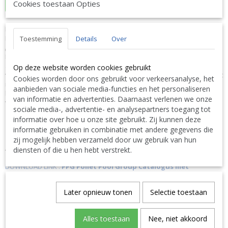
In winkelwagen
Cookies toestaan Opties
PPG Schepnet Deluxe Zwembadreiniging
PPG 3073040005
Toestemming
Details
Over
ALGEMEEN
Eigenschappen Ideaal voor het verwijderen van vuil en afval, zowel
aan het wateroppervlak als op de bodem van het zwembad. De
Op deze website worden cookies gebruikt
voorrand brengt vuil in beweging om dit eenvoudig op te vangen in het
Cookies worden door ons gebruikt voor verkeersanalyse, het
netje. Geschikt voor alle zwembaden. De vuil- en bladvanger is ook
aanbieden van sociale media-functies en het personaliseren
bruikbaar om drijvende onzuiverheden in waterpartijen en vijvers te
van informatie en advertenties. Daarnaast verlenen we onze
verwijderen.
sociale media-, advertentie- en analysepartners toegang tot
informatie over hoe u onze site gebruikt. Zij kunnen deze
informatie gebruiken in combinatie met andere gegevens die
Link naar de website van de fabrikant:
https://shop.polletpoolgroup.eu/nl-be/
zij mogelijk hebben verzameld door uw gebruik van hun
Alle informatie vindt u in de complete PPG Pollet Pool Group
diensten of die u hen hebt verstrekt.
Catalogus met basisprijzen exclusief BTW via volgende link
DOWNLOAD LINK :
PPG Pollet Pool Group Catalogus met
basisprijzen exclusief BTW
Later opnieuw tonen
Selectie toestaan
N'hésitez pas à nous contacter. Nous livrons également à
l'étranger.
|
Don't hesitate to contact us. We also deliver also abroad.
|
Bitte zögern Sie nicht uns zu kontaktieren. Wir liefern auch
Alles toestaan
Nee, niet akkoord
ins Ausland. TEL: 0032 9 378 24 30 or Mail: