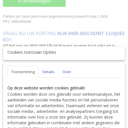
In winkelwagen
Pahlen Jet Swim Jetstream tegenstroomsysteem Pomp 2.2kW
PPG 3082000049
VRAAG NU UW KORTING
KLIK HIER-DISCOUNT CLIQUEZ
ICI !
Of bel ons op 0032 (0)9 378 24 30 want vragen kost niks en is
VRIJBLIJVEND ! We geven altijd de laagste prijsgarantie en
Cookies toestaan Opties
bovendien persoonlijk advies.
Wij geven op aanvraag via mail hierop een KORTING inclusief
levering.
Toestemming
Details
Over
OMSCHRIJVING
Tegenstroomsysteem met een motorvermogen van 2,2 kW (Jet Swim
Motion) of 4 kW (Jet Swim Athlete) en met krachtige waterstromen van
Op deze website worden cookies gebruikt
46 m³/h (Jet Swim Motion) of 68 m³/h (Jet Swim Athlete) om uw
Cookies worden door ons gebruikt voor verkeersanalyse, het
zwemtechniek te trainen en lichamelijke conditie op te bouwen. Met
aanbieden van sociale media-functies en het personaliseren
één druk op de knop aan de voorzijde kunt u de Jet Swim Motion
van informatie en advertenties. Daarnaast verlenen we onze
starten. De in de jetstroom gemengde lucht is naar wens instelbaar.
sociale media-, advertentie- en analysepartners toegang tot
Modern en minimalistisch design met discrete handgreep die in het
informatie over hoe u onze site gebruikt. Zij kunnen deze
frontpaneel is weggewerkt. Jet Swim Motion is leverbaar in twee
informatie gebruiken in combinatie met andere gegevens die
uitvoeringen: Classic en Marine. Dit systeem voldoet aan de eisen in
de zwembadnorm EN 16582.