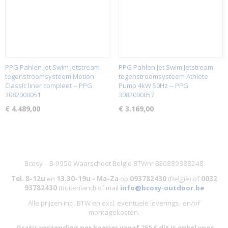
PPG Pahlen Jet Swim Jetstream
PPG Pahlen Jet Swim Jetstream
tegenstroomsysteem Motion
tegenstroomsysteem Athlete
Classic liner compleet -- PPG
Pump 4kW 50Hz -- PPG
3082000051
3082000057
€ 4.489,00
€ 3.169,00
Bcosy - B-9950 Waarschoot België BTWnr BE0889388248
Tel. 8-12u
en
13.30-19u - Ma-Za
op
093782430
(België)
of
0032
93782430
(Buitenland) of mail
info@bcosy-outdoor.be
Alle prijzen incl. BTW en excl. eventuele leverings- en/of
montagekosten
.
Gratis
verzending per koerier vanaf 250 € dit is
enkel
voor