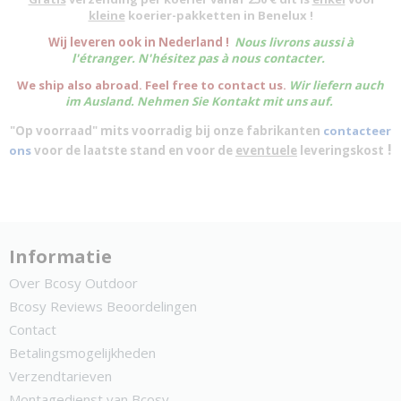
kleine
koerier-pakketten in Benelux !
W
ij leveren ook in Nederland !
Nous livrons aussi à
l'
étranger
. N'hésitez pas à nous contacter.
We ship also abroad. Feel free to contact us.
Wir liefern auch
im Ausland. Nehmen Sie Kontakt mit uns auf.
"Op voorraad" mits voorradig bij onze fabrikanten
contacteer
!
ons
voor de laatste stand en voor de
eventuele
leveringskost
Informatie
Over Bcosy Outdoor
Bcosy Reviews Beoordelingen
Contact
Betalingsmogelijkheden
Verzendtarieven
Montagedienst van Bcosy