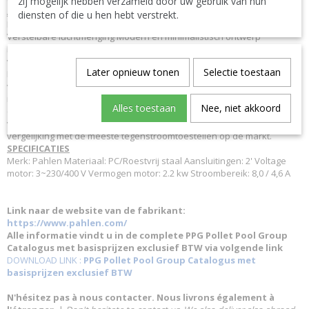
zij mogelijk hebben verzameld door uw gebruik van hun
ALGEMEEN
diensten of die u hen hebt verstrekt.
Eigenschappen Nieuwe stromingstechniek met twee ovale inspuiters
Verstelbare luchtmenging Modern en minimalistisch ontwerp
Ingebouwde handgreep Pneumatische startknop Voldoet aan eisen
van zwembadnormen Hoogwaardige motor Hoe werkt het?
Later opnieuw tonen
Selectie toestaan
Revolutionaire natuurlijke zwembeleving! Jet Swim Motion is gemaakt
van zuurbestendig roestvrij staal AISI 316L en gebruikt een volledig
nieuwe stromingstechniek met twee ovale inspuiters, waarvan de
Alles toestaan
Nee, niet akkoord
onderste naar beneden is gericht om de waterstralen gelijkmatiger te
verdelen. Dit resulteert in een veel natuurlijkere zwemtechniek in
vergelijking met de meeste tegenstroomtoestellen op de markt.
SPECIFICATIES
Merk: Pahlen Materiaal: PC/Roestvrij staal Aansluitingen: 2' Voltage
motor: 3~230/400 V Vermogen motor: 2.2 kw Stroombereik: 8,0 / 4,6 A
Link naar de website van de fabrikant:
https://www.pahlen.com/
Alle informatie vindt u in de complete PPG Pollet Pool Group
Catalogus met basisprijzen exclusief BTW via volgende link
DOWNLOAD LINK :
PPG Pollet Pool Group Catalogus met
basisprijzen exclusief BTW
N'hésitez pas à nous contacter. Nous livrons également à