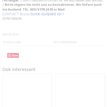
l'étranger.
|
Don't hesitate to contact us. We also deliver also abroad.
|
Bitte zögern Sie nicht uns zu kontaktieren. Wir liefern auch
ins Ausland. TEL: 0032 9 378 24 30 or Mail:
CONTACT Bcosy
CLICK-CLIQUEZ ICI !
2376/1426/40
Specificaties
Productcode
PPG-3082000049
Save
Ook interessant