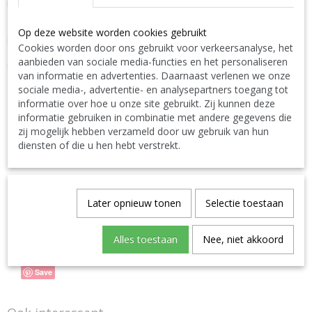
Instelbaar, voor montage direct in 50 mm leiding.
Extra informatie in volgende pdf :
Op deze website worden cookies gebruikt
DOWNLOAD LINK :
Productblad
Cookies worden door ons gebruikt voor verkeersanalyse, het
Extra informatie in volgende pdf :
aanbieden van sociale media-functies en het personaliseren
DOWNLOAD LINK :
Gebruikershandleiding
van informatie en advertenties. Daarnaast verlenen we onze
sociale media-, advertentie- en analysepartners toegang tot
N'hésitez pas à nous contacter. Nous livrons également à
informatie over hoe u onze site gebruikt. Zij kunnen deze
l'étranger.
|
Don't hesitate to contact us. We also deliver also abroad.
|
Bitte zögern Sie nicht uns zu kontaktieren. Wir liefern auch
informatie gebruiken in combinatie met andere gegevens die
ins Ausland. TEL: 0032 9 378 24 30 or Mail:
zij mogelijk hebben verzameld door uw gebruik van hun
CONTACT Bcosy
CLICK-CLIQUEZ ICI !
diensten of die u hen hebt verstrekt.
Specificaties
Later opnieuw tonen
Selectie toestaan
Productcode
BO-0181286
EAN code
Pentair
Alles toestaan
Nee, niet akkoord
Save