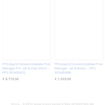
PPG Bayrol Doseerinstallatie Pool
PPG Bayrol Doseerinstallatie Pool
Manager Pro - pH & Vrije Chloor --
Manager - ph & Redox -- PPG
PPG 3016050012
3016050009
€ 8.779,00
€ 7.359,00
Bcosy - B-9950 Waarschoot België BTWnr BE0889388248