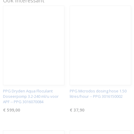
Ook interessant
PPG Dryden Aqua Floculant
PPG Microdos dosing hose 1.50
Doseerpomp 3.2-240 ml/u voor
litres/hour -- PPG 3016150002
APF -- PPG 3016070084
€ 599,00
€ 37,90