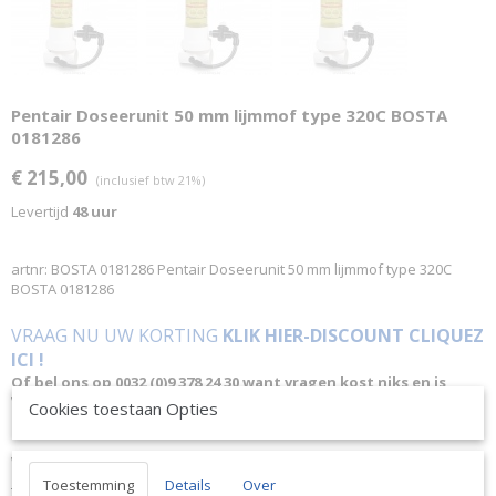
Pentair Doseerunit 50 mm lijmmof type 320C BOSTA
0181286
€ 215,00
(inclusief btw 21%)
Levertijd
48 uur
artnr: BOSTA 0181286 Pentair Doseerunit 50 mm lijmmof type 320C
BOSTA 0181286
VRAAG NU UW KORTING
KLIK HIER-DISCOUNT CLIQUEZ
ICI !
Of bel ons op 0032 (0)9 378 24 30 want vragen kost niks en is
VRIJBLIJVEND ! We geven altijd de laagste prijsgarantie en
Cookies toestaan Opties
bovendien persoonlijk advies.
Wij geven op aanvraag via mail een KORTING inclusief levering.
PRODUCTINFORMATIE:
Toestemming
Details
Over