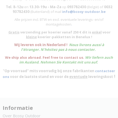
Tel. 8-12u
en
13.30-19u - Ma-Za
op
093782430
(België)
of
0032
93782430
(Buitenland) of mail
info@bcosy-outdoor.be
Alle prijzen incl. BTW en excl. eventuele leverings- en/of
montagekosten
.
Gratis
verzending per koerier vanaf 250 € dit is
enkel
voor
kleine
koerier-pakketten in Benelux !
W
ij leveren ook in Nederland !
Nous livrons aussi à
l'
étranger
. N'hésitez pas à nous contacter.
We ship also abroad. Feel free to contact us.
Wir liefern auch
im Ausland. Nehmen Sie Kontakt mit uns auf.
"Op voorraad" mits voorradig bij onze fabrikanten
contacteer
!
ons
voor de laatste stand en voor de
eventuele
leveringskost
Informatie
Over Bcosy Outdoor