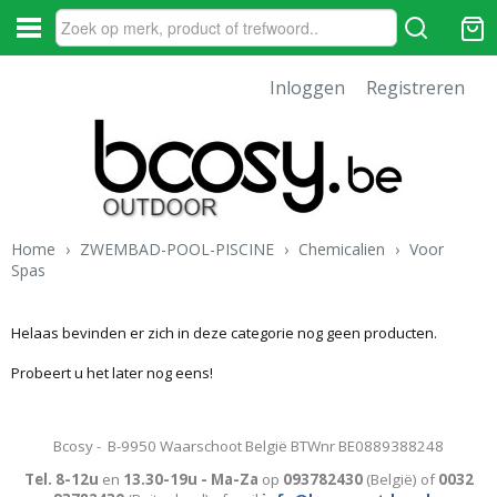
Inloggen
Registreren
Home
›
ZWEMBAD-POOL-PISCINE
›
Chemicalien
›
Voor
Spas
Helaas bevinden er zich in deze categorie nog geen producten.
Probeert u het later nog eens!
Bcosy - B-9950 Waarschoot België BTWnr BE0889388248
Tel. 8-12u
en
13.30-19u - Ma-Za
op
093782430
(België)
of
0032