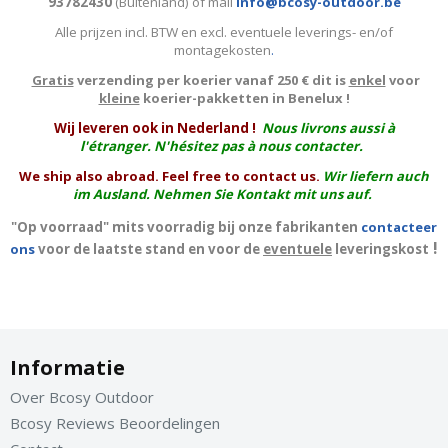
93782430
(Buitenland) of mail
info@bcosy-outdoor.be
Alle prijzen incl. BTW en excl. eventuele leverings- en/of
montagekosten
.
Gratis
verzending per koerier vanaf 250 € dit is
enkel
voor
kleine
koerier-pakketten in Benelux !
W
ij leveren ook in Nederland !
Nous livrons aussi à
l'
étranger
. N'hésitez pas à nous contacter.
We ship also abroad. Feel free to contact us.
Wir liefern auch
im Ausland. Nehmen Sie Kontakt mit uns auf.
"Op voorraad" mits voorradig bij onze fabrikanten
contacteer
!
ons
voor de laatste stand en voor de
eventuele
leveringskost
Informatie
Over Bcosy Outdoor
Bcosy Reviews Beoordelingen