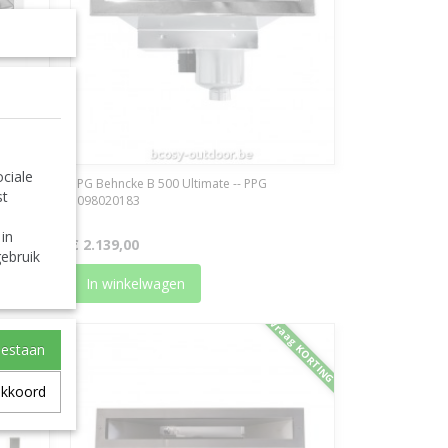
ciale
PPG Behncke B 500 Ultimate -- PPG
st
PPG
3098020183
 in
€ 2.139,00
ebruik
In winkelwagen
ag KORTING
Vraag KORTING
oestaan
akkoord