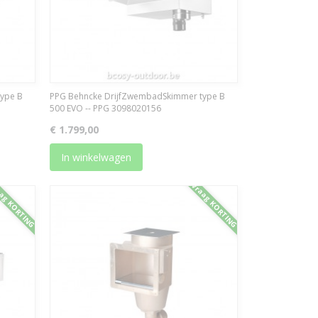
ype B
PPG Behncke DrijfZwembadSkimmer type B
500 EVO -- PPG 3098020156
€ 1.799,00
In winkelwagen
ag KORTING
Vraag KORTING