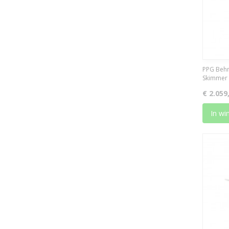
PPG Behn
Skimmer 
€ 2.059
In wi