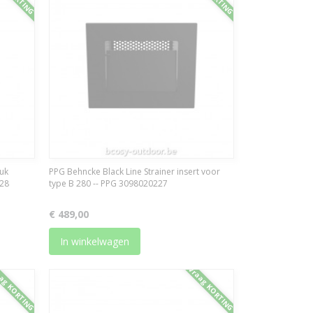
tuk
PPG Behncke Black Line Strainer insert voor
228
type B 280 -- PPG 3098020227
€ 489,00
In winkelwagen
ag KORTING
Vraag KORTING