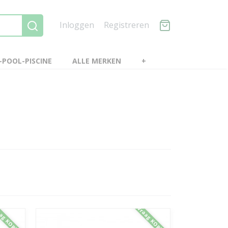
Inloggen
Registreren
POOL-PISCINE
ALLE MERKEN
+
ag KORTING
Vraag KORTING