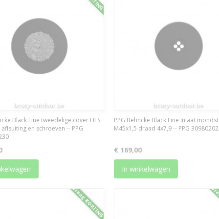
cke Black Line tweedelige cover HFS
PPG Behncke Black Line inlaat monds
 aflsuiting en schroeven -- PPG
M45x1,5 draad 4x7,9 -- PPG 3098020
230
0
€ 169,00
nkelwagen
In winkelwagen
Vraag KORTING
Vra