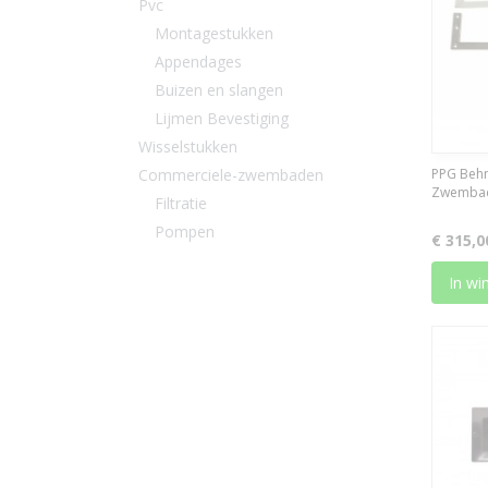
Pvc
Montagestukken
Appendages
Buizen en slangen
Lijmen Bevestiging
Wisselstukken
Commerciele-zwembaden
PPG Behn
Zwembad
Filtratie
Pompen
€ 315,0
In wi