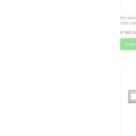
PPG Welti
3007150
€ 989,0
In wi