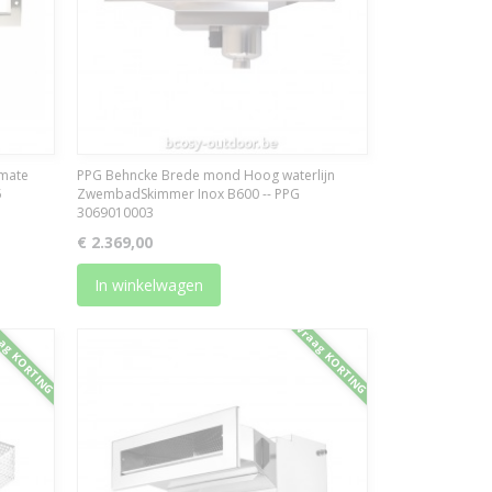
imate
PPG Behncke Brede mond Hoog waterlijn
5
ZwembadSkimmer Inox B600 -- PPG
3069010003
€ 2.369,00
In winkelwagen
ag KORTING
Vraag KORTING