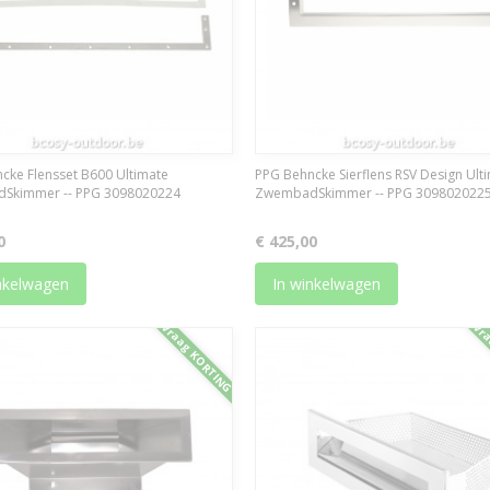
cke Flensset B600 Ultimate
PPG Behncke Sierflens RSV Design Ult
Skimmer -- PPG 3098020224
ZwembadSkimmer -- PPG 309802022
0
€ 425,00
nkelwagen
In winkelwagen
Vraag KORTING
Vra