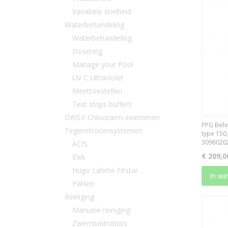
Variabele snelheid
Waterbehandeling
Waterbehandeling
Dosering
Manage your Pool
UV C Ultraviolet
Meettoestellen
Test strips buffers
DAISY-Chloorarm-zwemmen
PPG Behn
Tegenstroomsystemen
type 150,
3098020
ACIS
€ 209,0
EVA
Hugo Lahme Fitstar
In wi
Pahlen
Reiniging
Manuele reiniging
Zwembadrobots