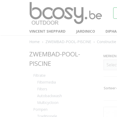
VINCENT SHEPPARD
JARDINICO
DIPH
Home
›
ZWEMBAD-POOL-PISCINE
›
Constructie
ZWEMBAD-POOL-
MERKEN
PISCINE
Selec
Filtratie
Filtermedia
Sorteer
Filters
Autobackwash
Multicycloon
Pompen
Traditionele