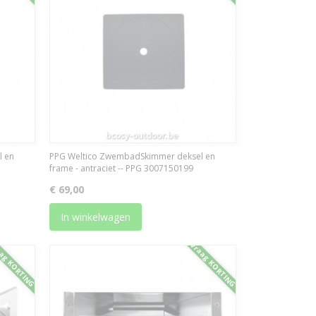
l en
PPG Weltico ZwembadSkimmer deksel en
frame - antraciet -- PPG 3007150199
€ 69,00
In winkelwagen
ag KORTING
Vraag KORTING