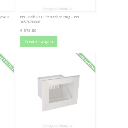
ype B
PPG Meiblue Buffertank sturing -- PPG
3057020006
€ 575,00
In winkelwagen
ag KORTING
Vraag KORTING