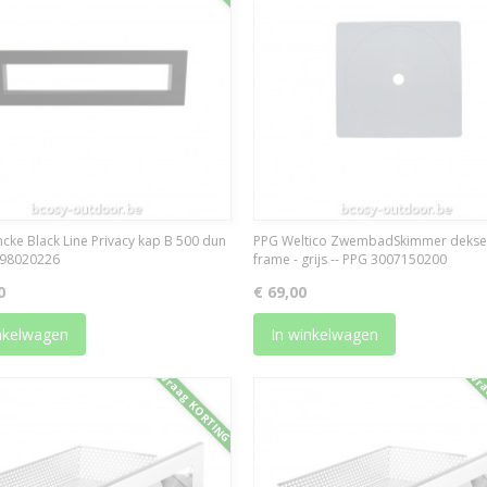
cke Black Line Privacy kap B 500 dun
PPG Weltico ZwembadSkimmer dekse
098020226
frame - grijs -- PPG 3007150200
0
€ 69,00
nkelwagen
In winkelwagen
Vraag KORTING
Vra