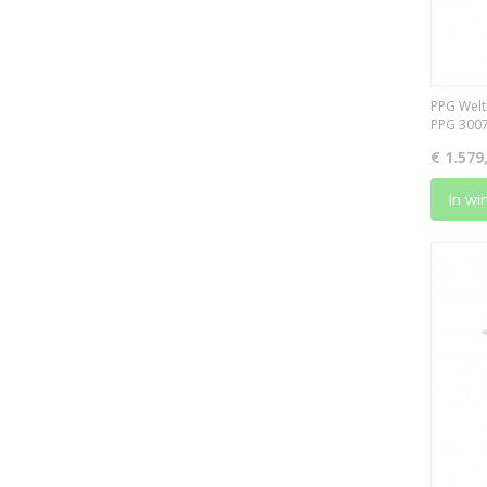
PPG Welt
PPG 300
€ 1.579
In wi