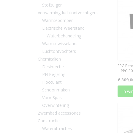
Stofzuiger
Verwarming-luchtontvochtigers
Warmtepompen
Electrische Weerstand
Waterbehandeling
Warmtewisselaars
Luchtontvochters
Chemicalien
PPG Behn
Desinfectie
-- PPG 3
PH Regeling
€ 309,0
Flocculant
Schoonmaken
In wi
Voor Spas
Overwintering
Zwembad accessoires
Constructie
Waterattracties