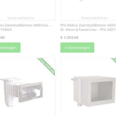
ico ZwembadSkimmer A800 Inox --
PPG Weltico ZwembadSkimmer A600 
7150034
SS - Beton & Paneel Liner -- PPG 300
,00
€ 1.359,00
nkelwagen
In winkelwagen
Vraag KORTING
Vra