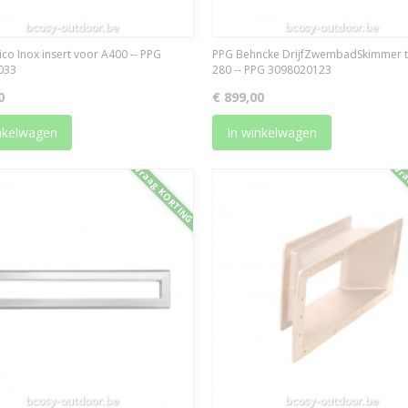
co Inox insert voor A400 -- PPG
PPG Behncke DrijfZwembadSkimmer t
033
280 -- PPG 3098020123
0
€ 899,00
nkelwagen
In winkelwagen
Vraag KORTING
Vra