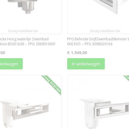
cke Hoog waterlijn Zwembad
PPG Behncke DrijfZwembadSkimmer t
Inox B500 SLIM -- PPG 3069010001
600 EVO -- PPG 3098020164
,00
€ 1.949,00
nkelwagen
In winkelwagen
Vraag KORTING
Vra