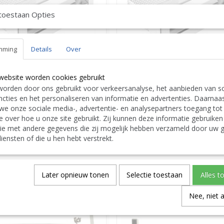
toestaan Opties
mming
Details
Over
website worden cookies gebruikt
orden door ons gebruikt voor verkeersanalyse, het aanbieden van so
cke Filterinzetstuk voor
PPG Behncke Filterinzetstuk voor
cties en het personaliseren van informatie en advertenties. Daarnaa
kimmer type B 500 EVO -- PPG
ZwembadSkimmer type B 600 EVO -- 
we onze sociale media-, advertentie- en analysepartners toegang tot
159
3098020167
e over hoe u onze site gebruikt. Zij kunnen deze informatie gebruiken
,00
€ 1.259,00
ie met andere gegevens die zij mogelijk hebben verzameld door uw g
iensten of die u hen hebt verstrekt.
nkelwagen
In winkelwagen
Vraag KORTING
Vra
Later opnieuw tonen
Selectie toestaan
Alles t
Nee, niet 