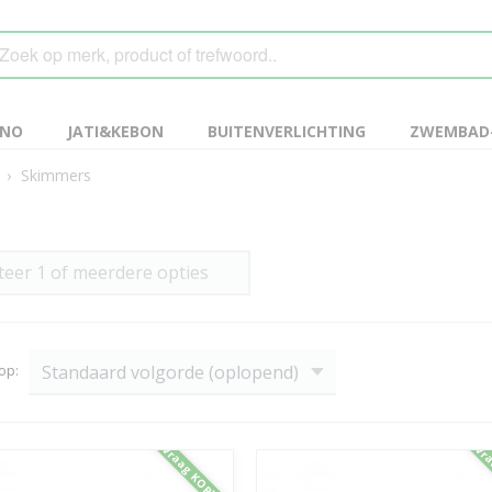
ANO
JATI&KEBON
BUITENVERLICHTING
ZWEMBAD-
›
Skimmers
teer 1 of meerdere opties
 op:
Vraag KORTING
Vra