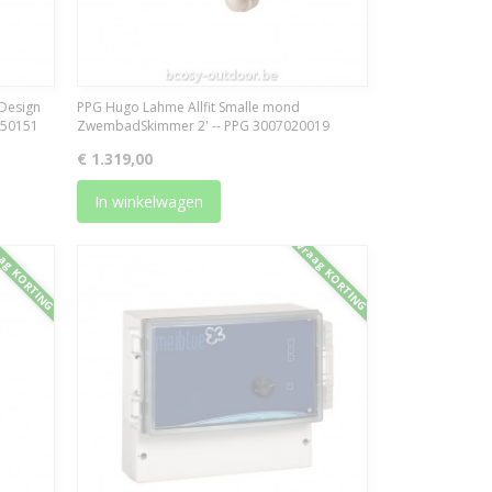
Design
PPG Hugo Lahme Allfit Smalle mond
7150151
ZwembadSkimmer 2' -- PPG 3007020019
€ 1.319,00
In winkelwagen
ag KORTING
Vraag KORTING