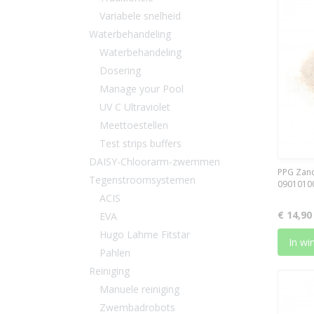
Variabele snelheid
Waterbehandeling
Waterbehandeling
Dosering
Manage your Pool
UV C Ultraviolet
Meettoestellen
Test strips buffers
DAISY-Chloorarm-zwemmen
PPG Zand
Tegenstroomsystemen
0901010
ACIS
€ 14,90
EVA
Hugo Lahme Fitstar
In wi
Pahlen
Reiniging
Manuele reiniging
Zwembadrobots