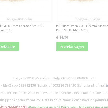
 0.4 - 0.8 mm filtermedium -- PPG
PPG Kiezelsteen 2.0 - 3.15 mm filterm
142-25KG
PPG 0901011420-25KG
€ 14,90
nkelwagen
In winkelwagen
Bcosy - B-9950 Waarschoot België BTWnr BE0889388248
 - Ma-Za
op
093782430
(België)
of
0032 93782430
(Buitenland) of mail
i
Alle prijzen incl. BTW en excl. eventuele leverings- en/of montagekosten
.
ing per koerier vanaf 250 € dit is
enkel
voor
kleine
koerier-pakkett
ok in Nederland !
Nous livrons aussi à l'
étranger
. N'hésitez pas à n