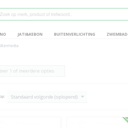
ANO
JATI&KEBON
BUITENVERLICHTING
ZWEMBAD-
iltermedia
teer 1 of meerdere opties
 op:
Vra