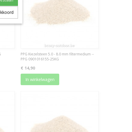
akkoord
G
PPG Kiezelsteen 5.0 - 8.0 mm filtermedium --
PPG 0901016155-25KG
€ 14,90
In winkelwagen