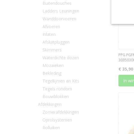
Buitendouches
Ladders Leuningen
Wanddoorvoeren
Afvoeren
Inlaten
Afsluitpluggen
Skimmers
PPG PGFM
Waterdichte dozen
3035030
Mozaieken
€ 35,90
Bekleding
In wi
Tegellijmen en Kits
Tegels rondom
Bouwblokken
Afdekkingen
Zomerafdekkingen
Oprolsystemen
Rolluiken