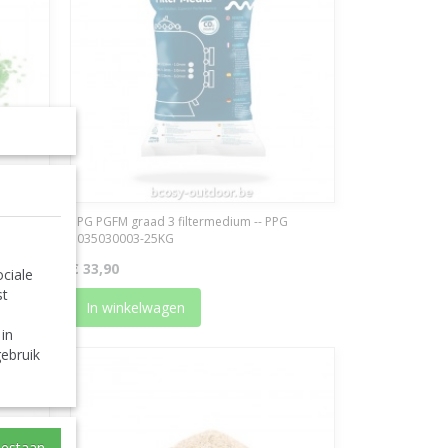
PPG PGFM graad 3 filtermedium -- PPG
3035030003-25KG
€ 33,90
ciale
st
In winkelwagen
 in
ebruik
oestaan