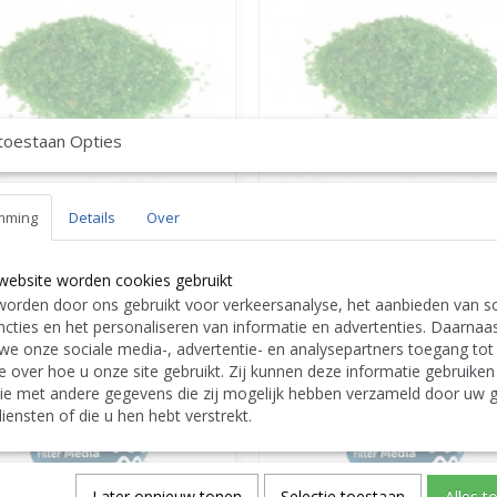
toestaan Opties
mming
Details
Over
den Aqua AFM NG graad 2
PPG Dryden Aqua AFM NG graad 1
dium -- PPG 3034100013
filtermedium -- PPG 3034100012
website worden cookies gebruikt
€ 55,00
orden door ons gebruikt voor verkeersanalyse, het aanbieden van so
cties en het personaliseren van informatie en advertenties. Daarnaa
nkelwagen
In winkelwagen
we onze sociale media-, advertentie- en analysepartners toegang tot
e over hoe u onze site gebruikt. Zij kunnen deze informatie gebruiken
ie met andere gegevens die zij mogelijk hebben verzameld door uw g
iensten of die u hen hebt verstrekt.
Later opnieuw tonen
Selectie toestaan
Alles t