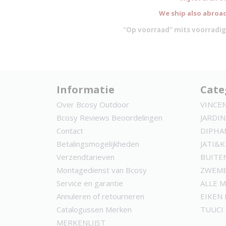
We ship also abroad
"Op voorraad" mits voorradig
Informatie
Cate
Over Bcosy Outdoor
VINCE
Bcosy Reviews Beoordelingen
JARDIN
Contact
DIPHA
Betalingsmogelijkheden
JATI&
Verzendtarieven
BUITE
Montagedienst van Bcosy
ZWEMB
Service en garantie
ALLE 
Annuleren of retourneren
EIKEN
Catalogussen Merken
TUUCI
MERKENLIJST