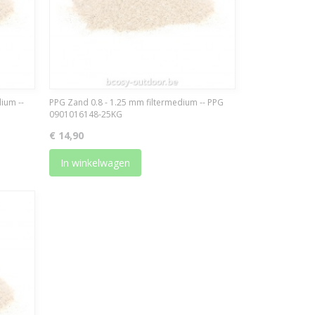
dium --
PPG Zand 0.8 - 1.25 mm filtermedium -- PPG
0901016148-25KG
€ 14,90
In winkelwagen