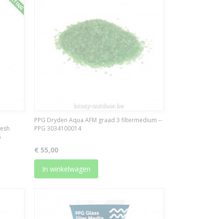
PPG Dryden Aqua AFM graad 3 filtermedium --
mesh
PPG 3034100014
G
€ 55,00
In winkelwagen