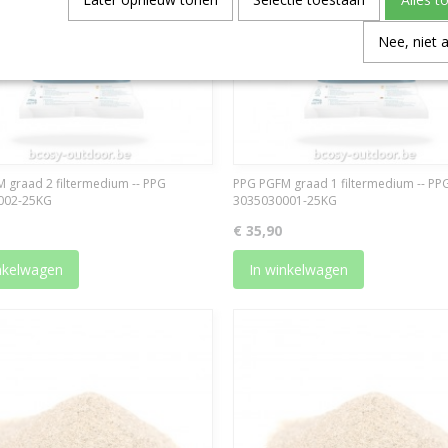
Nee, niet 
 graad 2 filtermedium -- PPG
PPG PGFM graad 1 filtermedium -- PP
002-25KG
3035030001-25KG
€ 35,90
nkelwagen
In winkelwagen