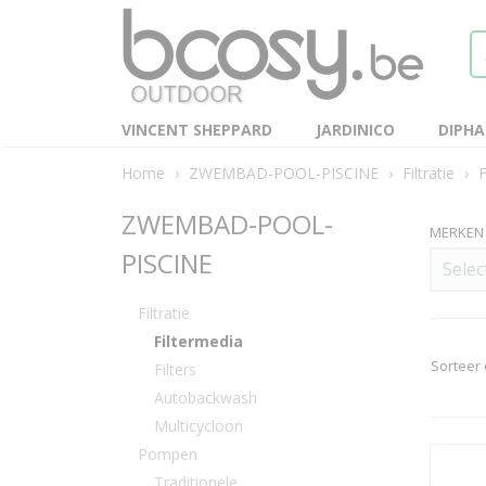
VINCENT SHEPPARD
JARDINICO
DIPH
Home
›
ZWEMBAD-POOL-PISCINE
›
Filtratie
›
F
ZWEMBAD-POOL-
MERKEN
PISCINE
Selec
Filtratie
Filtermedia
Sorteer
Filters
Autobackwash
Multicycloon
Pompen
Traditionele