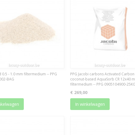
 0.5 - 1.0 mm filtermedium -- PPG
PPG Jacobi carbons Activated Carbon
002-BAG
coconut-based AquaSorb CR 12x40 
filtermedium -- PPG 0905104900-25K
€ 269,00
nkelwagen
In winkelwagen