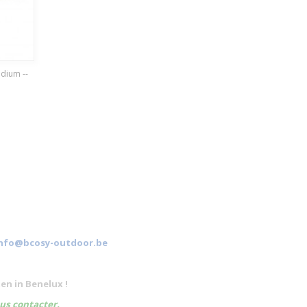
edium --
nfo@bcosy-outdoor.be
en in Benelux !
ous contacter.