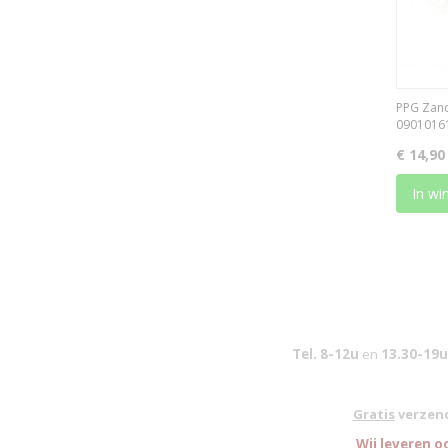
PPG Zand
0901016
€ 14,90
In wi
Tel. 8-12u
en
13.30-19u
Gratis
verzend
W
ij leveren o